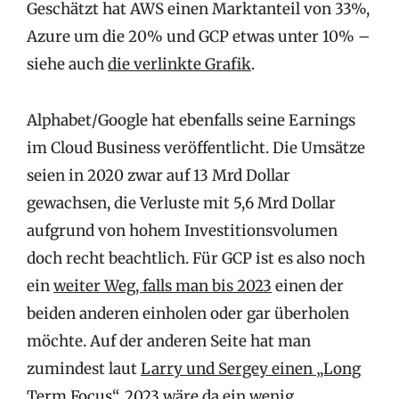
Geschätzt hat AWS einen Marktanteil von 33%,
Azure um die 20% und GCP etwas unter 10% –
siehe auch
die verlinkte Grafik
.
Alphabet/Google hat ebenfalls seine Earnings
im Cloud Business veröffentlicht. Die Umsätze
seien in 2020 zwar auf 13 Mrd Dollar
gewachsen, die Verluste mit 5,6 Mrd Dollar
aufgrund von hohem Investitionsvolumen
doch recht beachtlich. Für GCP ist es also noch
ein
weiter Weg, falls man bis 2023
einen der
beiden anderen einholen oder gar überholen
möchte. Auf der anderen Seite hat man
zumindest laut
Larry und Sergey einen „Long
Term Focus“,
2023 wäre da ein wenig