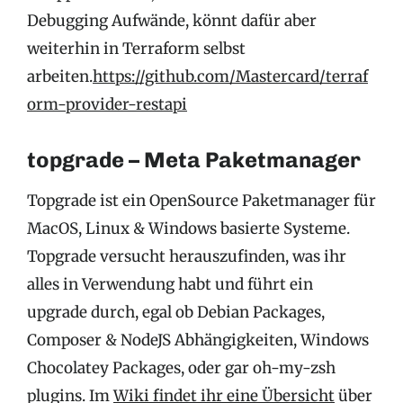
Debugging Aufwände, könnt dafür aber
weiterhin in Terraform selbst
arbeiten.
https://github.com/Mastercard/terraf
orm-provider-restapi
topgrade – Meta Paketmanager
Topgrade ist ein OpenSource Paketmanager für
MacOS, Linux & Windows basierte Systeme.
Topgrade versucht herauszufinden, was ihr
alles in Verwendung habt und führt ein
upgrade durch, egal ob Debian Packages,
Composer & NodeJS Abhängigkeiten, Windows
Chocolatey Packages, oder gar oh-my-zsh
plugins. Im
Wiki findet ihr eine Übersicht
über