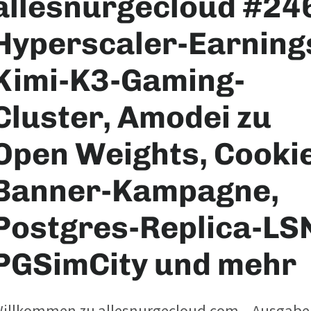
allesnurgecloud #246
Hyperscaler-Earning
Kimi-K3-Gaming-
Cluster, Amodei zu
Open Weights, Cooki
Banner-Kampagne,
Postgres-Replica-LS
PGSimCity und mehr
illkommen zu allesnurgecloud.com – Ausgabe