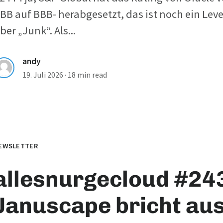
BB auf BBB- herabgesetzt, das ist noch ein Leve
ber „Junk“. Als...
andy
19. Juli 2026
·
18 min read
EWSLETTER
allesnurgecloud #243
Januscape bricht au