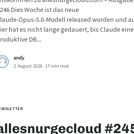
246 Dies Woche ist das neue
laude‑Opus‑5.0‑Modell released worden und a
ier hat es nicht lange gedauert, bis Claude eine
roduktive DB...
andy
2. August 2026
·
17 min read
EWSLETTER
allesnurgecloud #245