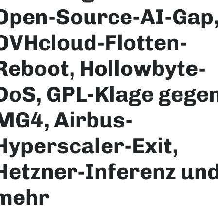
Open-Source-AI-Gap
OVHcloud-Flotten-
Reboot, Hollowbyte-
DoS, GPL-Klage gege
MG4, Airbus-
Hyperscaler-Exit,
Hetzner-Inferenz un
mehr