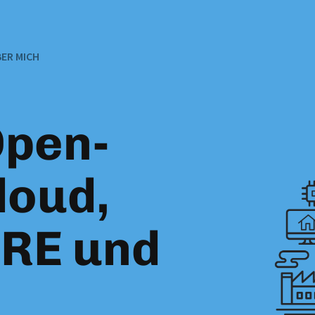
ER MICH
Open-
loud,
SRE und