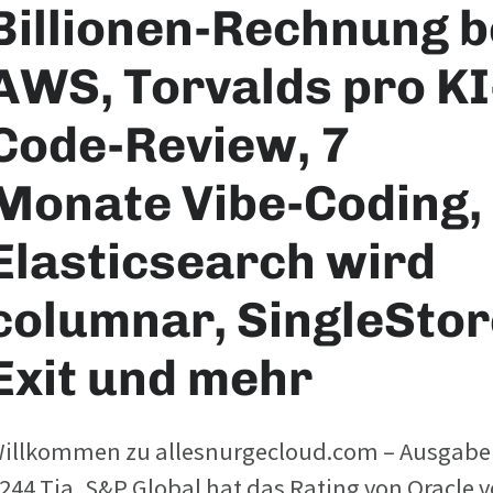
Billionen-Rechnung b
AWS, Torvalds pro KI
Code-Review, 7
Monate Vibe-Coding,
Elasticsearch wird
columnar, SingleStor
Exit und mehr
illkommen zu allesnurgecloud.com – Ausgabe
244 Tja, S&P Global hat das Rating von Oracle 