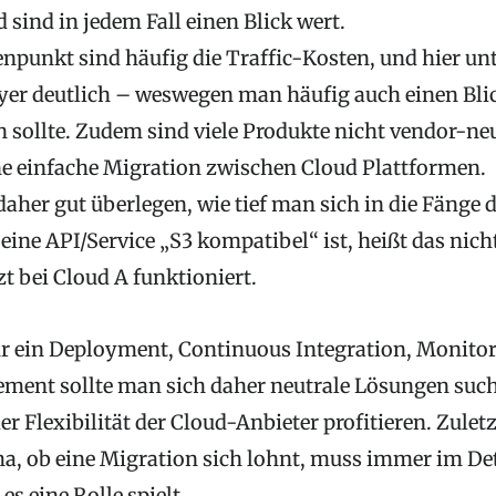
sind in jedem Fall einen Blick wert.
enpunkt sind häufig die Traffic-Kosten, und hier un
ayer deutlich – weswegen man häufig auch einen Blic
n sollte. Zudem sind viele Produkte nicht vendor-ne
ne einfache Migration zwischen Cloud Plattformen.
daher gut überlegen, wie tief man sich in die Fänge 
 eine API/Service „S3 kompatibel“ ist, heißt das nich
zt bei Cloud A funktioniert.
r ein Deployment, Continuous Integration, Monitor
ent sollte man sich daher neutrale Lösungen suc
r Flexibilität der Cloud-Anbieter profitieren. Zulet
, ob eine Migration sich lohnt, muss immer im Det
es eine Rolle spielt.