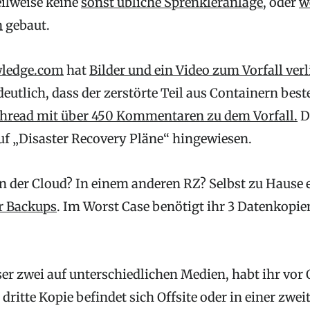
eilweise keine
sonst übliche Sprenkleranlage
, oder
w
n
gebaut.
wledge.com
hat
Bilder und ein Video zum Vorfall verl
deutlich, dass der zerstörte Teil aus Containern best
 Thread mit über 450 Kommentaren zu dem Vorfall.
Do
auf „Disaster Recovery Pläne“ hingewiesen.
in der Cloud? In einem anderen RZ? Selbst zu Hause 
ür Backups
. Im Worst Case benötigt ihr 3 Datenkopie
er zwei auf unterschiedlichen Medien, habt ihr vor 
 dritte Kopie befindet sich Offsite oder in einer zwei