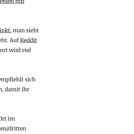
erden mit
inkt
, man sieht
eht. Auf
Reddit
rt wird viel
empfiehlt sich
n, damit ihr
Ort im
ten/dritten