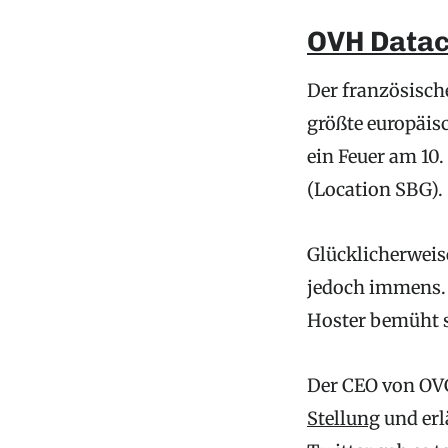
OVH Datace
Der französisch
größte europäis
ein Feuer am 10
(Location SBG).
Glücklicherweis
jedoch immens. 
Hoster bemüht s
Der CEO von OVG
Stellung
und erl