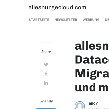
allesnurgecloud.com
STARTSEITE
NEWSLETTER
WERBUNG
ÜB
alles
Share
Datac
Migra
und m
By
andy
andy