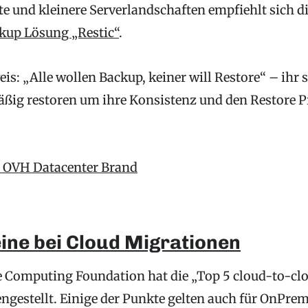
te und kleinere Serverlandschaften empfiehlt sich d
kup Lösung „Restic“
.
eis: „Alle wollen Backup, keiner will Restore“ – ihr s
ßig restoren um ihre Konsistenz und den Restore Pr
m OVH Datacenter Brand
ine bei Cloud Migrationen
e Computing Foundation hat die „Top 5 cloud-to-cl
estellt. Einige der Punkte gelten auch für OnPre