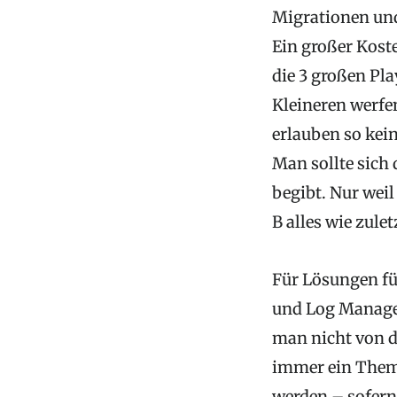
Migrationen und 
Ein großer Kost
die 3 großen Pl
Kleineren werfe
erlauben so kei
Man sollte sich 
begibt. Nur weil
B alles wie zulet
Für Lösungen fü
und Log Managem
man nicht von de
immer ein Thema
werden – sofern 