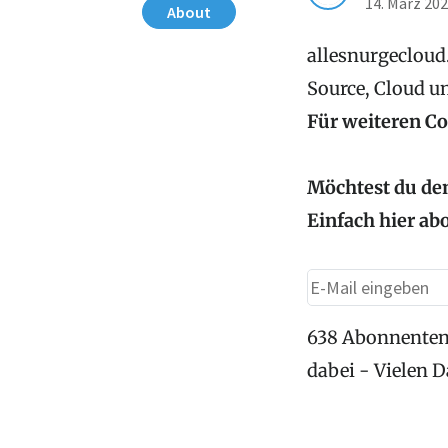
14. März 20
About
allesnurgecloud.
Source, Cloud u
Für weiteren C
Möchtest du den
Einfach hier ab
638 Abonnenten
dabei - Vielen 