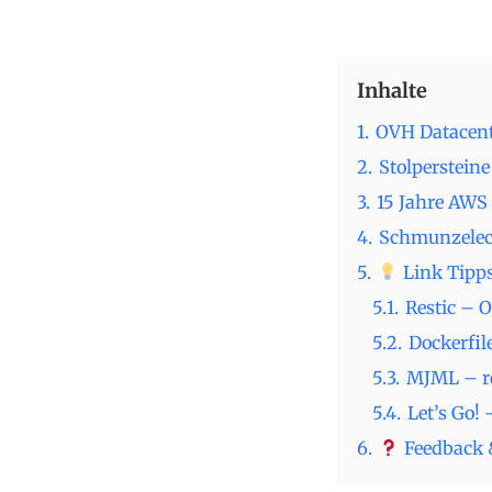
Inhalte
1.
OVH Datacente
2.
Stolperstein
3.
15 Jahre AWS 
4.
Schmunzele
5.
Link Tipps
5.1.
Restic – 
5.2.
Dockerfile
5.3.
MJML – re
5.4.
Let’s Go!
6.
Feedback 