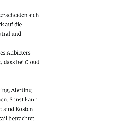
terscheiden sich
k auf die
utral und
des Anbieters
t, dass bei Cloud
ing, Alerting
hen. Sonst kann
zt sind Kosten
ail betrachtet