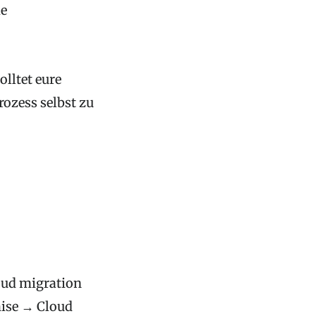
ie
olltet eure
ozess selbst zu
oud migration
mise → Cloud