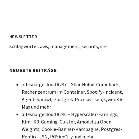
NEWSLETTER
Schlagwörter:
aws
,
management
,
security
,
sre
NEUESTE BEITRÄGE
allesnurgecloud #247 – Shai-Hulud-Comeback,
Rechenzentrum im Container, Spotify-Incident,
Agent-Sprawl, Postgres-Praxiswissen, Qwen3.8-
Max und mehr
allesnurgecloud #246 – Hyperscaler-Earnings,
Kimi-K3-Gaming-Cluster, Amodei zu Open
Weights, Cookie-Banner-Kampagne, Postgres-
Replica-LSN, PGSimCity und mehr