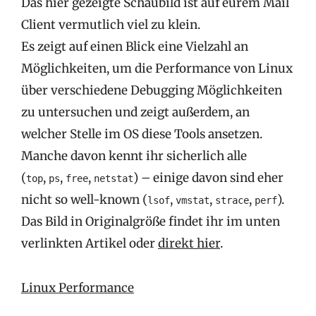
Das hier gezeigte Schaubild ist auf eurem Mail
Client vermutlich viel zu klein.
Es zeigt auf einen Blick eine Vielzahl an
Möglichkeiten, um die Performance von Linux
über verschiedene Debugging Möglichkeiten
zu untersuchen und zeigt außerdem, an
welcher Stelle im OS diese Tools ansetzen.
Manche davon kennt ihr sicherlich alle
(
,
,
,
) – einige davon sind eher
top
ps
free
netstat
nicht so well-known (
,
,
,
).
lsof
vmstat
strace
perf
Das Bild in Originalgröße findet ihr im unten
verlinkten Artikel oder
direkt hier
.
Linux Performance