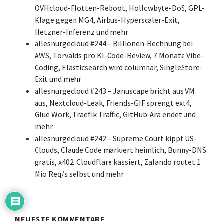
OVHcloud-Flotten-Reboot, Hollowbyte-DoS, GPL-
Klage gegen MG4, Airbus-Hyperscaler-Exit,
Hetzner-Inferenz und mehr
allesnurgecloud #244 – Billionen-Rechnung bei
AWS, Torvalds pro KI-Code-Review, 7 Monate Vibe-
Coding, Elasticsearch wird columnar, SingleStore-
Exit und mehr
allesnurgecloud #243 – Januscape bricht aus VM
aus, Nextcloud-Leak, Friends-GIF sprengt ext4,
Glue Work, Traefik Traffic, GitHub-Ära endet und
mehr
allesnurgecloud #242 – Supreme Court kippt US-
Clouds, Claude Code markiert heimlich, Bunny-DNS
gratis, x402: Cloudflare kassiert, Zalando routet 1
Mio Req/s selbst und mehr
NEUESTE KOMMENTARE