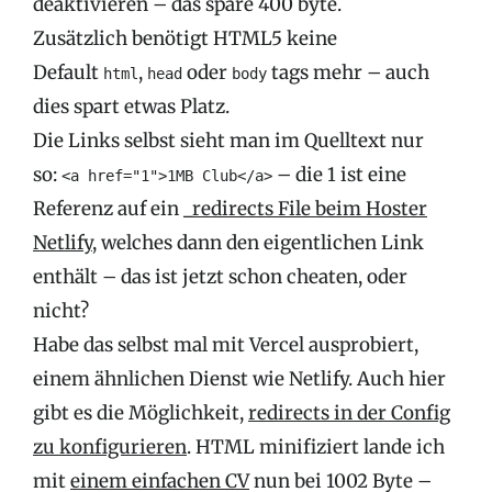
deaktivieren – das spare 400 byte.
Zusätzlich benötigt HTML5 keine
Default
,
oder
tags mehr – auch
html
head
body
dies spart etwas Platz.
Die Links selbst sieht man im Quelltext nur
so:
– die 1 ist eine
<a href="1">1MB Club</a>
Referenz auf ein
_redirects File beim Hoster
Netlify
, welches dann den eigentlichen Link
enthält – das ist jetzt schon cheaten, oder
nicht?
Habe das selbst mal mit Vercel ausprobiert,
einem ähnlichen Dienst wie Netlify. Auch hier
gibt es die Möglichkeit,
redirects in der Config
zu konfigurieren
. HTML minifiziert lande ich
mit
einem einfachen CV
nun bei 1002 Byte –