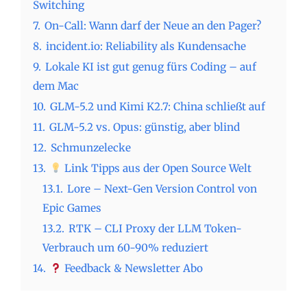
Switching
7.
On-Call: Wann darf der Neue an den Pager?
8.
incident.io: Reliability als Kundensache
9.
Lokale KI ist gut genug fürs Coding – auf
dem Mac
10.
GLM-5.2 und Kimi K2.7: China schließt auf
11.
GLM-5.2 vs. Opus: günstig, aber blind
12.
Schmunzelecke
13.
Link Tipps aus der Open Source Welt
13.1.
Lore – Next-Gen Version Control von
Epic Games
13.2.
RTK – CLI Proxy der LLM Token-
Verbrauch um 60-90% reduziert
14.
Feedback & Newsletter Abo