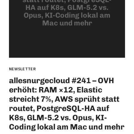
HA auf K8s, GLM-5.2 vs.
Opus, KI-Coding lokal am
Mac und mehr
NEWSLETTER
allesnurgecloud #241 – OVH
erhöht: RAM ×12, Elastic
streicht 7%, AWS sprüht statt
routet, PostgreSQL-HA auf
K8s, GLM-5.2 vs. Opus, KI-
Coding lokal am Mac und mehr