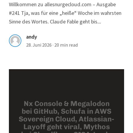
Willkommen zu allesnurgecloud.com – Ausgabe
#241 Tja, was für eine „heiße“ Woche im wahrsten
Sinne des Wortes. Claude Fable geht bis...
andy
28. Juni 2026
·
20 min read
Nx Console & Megalodon
bei GitHub, Schufa in AWS
Sovereign Cloud, Atlassian-
Layoff geht viral, Mythos