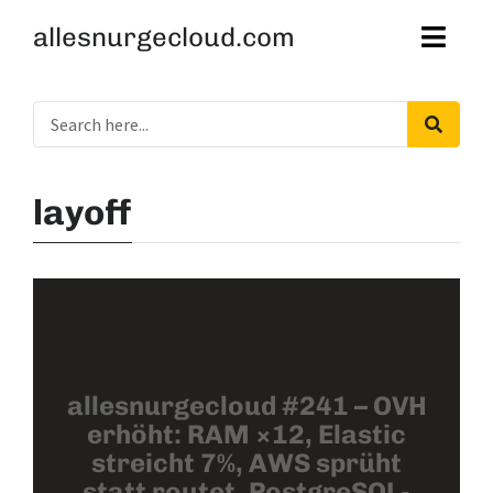
allesnurgecloud.com
layoff
allesnurgecloud #241 – OVH
erhöht: RAM ×12, Elastic
streicht 7%, AWS sprüht
statt routet, PostgreSQL-