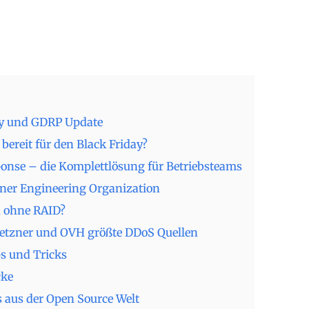
y und GDRP Update
 bereit für den Black Friday?
ponse – die Komplettlösung für Betriebsteams
iner Engineering Organization
 ohne RAID?
Hetzner und OVH größte DDoS Quellen
s und Tricks
cke
 aus der Open Source Welt