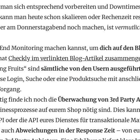
 man sich entsprechend vorbereiten und Downtime
ann man heute schon skalieren oder Rechenzeit res
n er am Donnerstagabend noch machen, ist
vermutlic
End Monitoring machen kannst, um
dich auf den B
 hat
Checkly im verlinkten Blog-Artikel zusammenge
g Fruits“ sind
sämtliche von den Usern ausgeführ
ise Login, Suche oder eine Produktsuche mit ansch
Vorgang.
ig finde ich noch die
Überwachung von 3rd Party A
sinessprozesse auf eurem Shop nötig sind. Dies kann
 oder die API eures Dienstes für transaktionale Mai
d auch
Abweichungen in der Response Zeit
– von eu