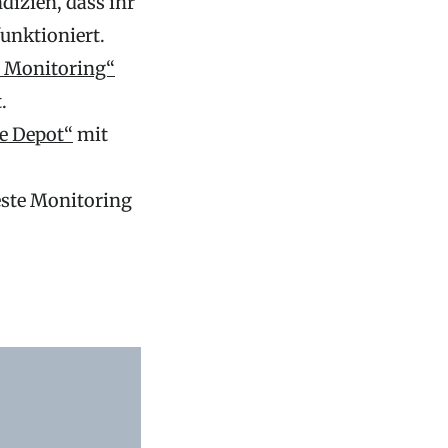
dizien, dass ihr
unktioniert.
c Monitoring“
.
ce Depot“
mit
este Monitoring