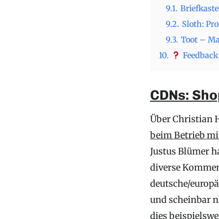
9.1.
Briefkast
9.2.
Sloth: Pr
9.3.
Toot – Ma
10.
Feedback 
CDNs: Sho
Über Christian 
beim Betrieb mi
Justus Blümer h
diverse Komment
deutsche/europä
und scheinbar n
dies beispielsw