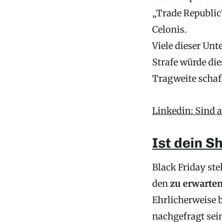
„Trade Republic
Celonis.
Viele dieser Un
Strafe würde die
Tragweite schaf
Linkedin: Sind 
Ist dein S
Black Friday ste
den
zu erwarten
Ehrlicherweise b
nachgefragt sein