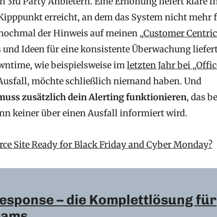
 3rd Party Anbietern. Eine Erhöhung liefert klare In
 Kipppunkt erreicht, an dem das System nicht mehr f
e nochmal der Hinweis auf meinen
„Customer Centri
s und Ideen für eine konsistente Überwachung liefert
wntime, wie beispielsweise im
letzten Jahr bei „Offi
Ausfall, möchte schließlich niemand haben. Und
muss zusätzlich dein Alerting funktionieren
, das b
nn keiner über einen Ausfall informiert wird.
ce Site Ready for Black Friday and Cyber Monday?
esponse – die Komplettlösung für
eams