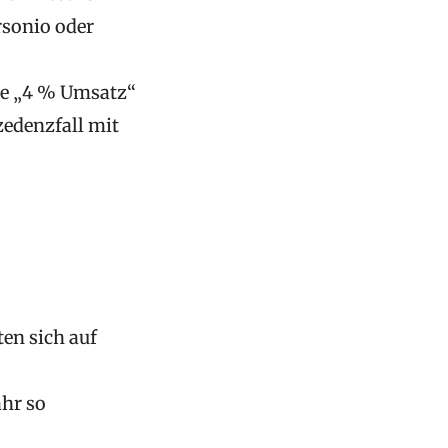
rsonio oder
ie „4 % Umsatz“
zedenzfall mit
ten sich auf
ahr so