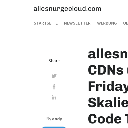
allesnurgecloud.com
STARTSEITE
NEWSLETTER
WERBUNG
ÜB
alles
Share
CDNs 
Frida
Skali
Code 
By
andy