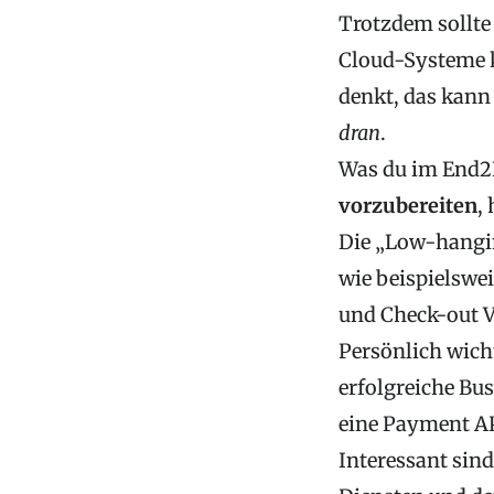
Trotzdem sollte
Cloud-Systeme k
denkt, das kan
dran
.
Was du im End2
vorzubereiten
,
Die „Low-hangin
wie beispielswe
und Check-out 
Persönlich wicht
erfolgreiche Bu
eine Payment API
Interessant sin