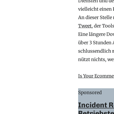
Diensten und den
vielleicht einen
An dieser Stell
Tweet
, der Tool
Eine längere Do
über 3 Stunden 
schlussendlich
nützt nichts, we
Is Your Ecommer
Sponsored
Incident R
Betriebst