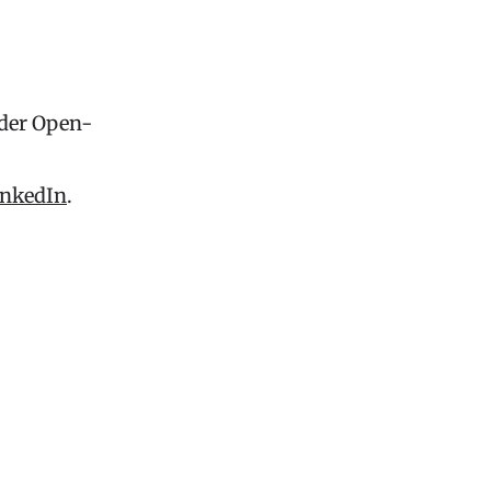
 der Open-
inkedIn
.