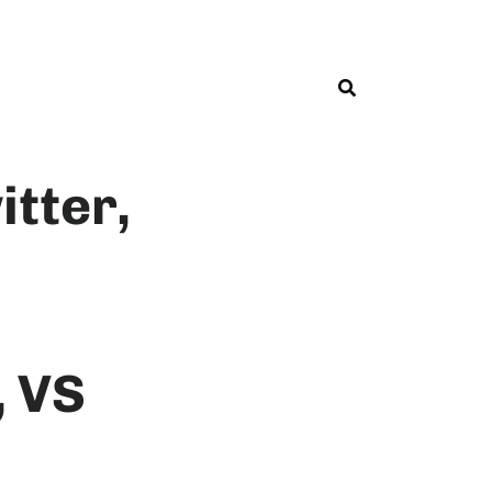
itter,
, VS