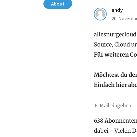
About
andy
20. Novemb
allesnurgecloud.
Source, Cloud u
Für weiteren C
Möchtest du den
Einfach hier ab
638 Abonnenten
dabei - Vielen 