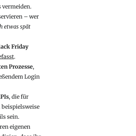
s vermeiden.
ervieren – wer
h etwas spät
lack Friday
fasst
.
ten Prozesse
,
ließendem Login
PIs
, die für
 beispielsweise
ls sein.
ren eigenen