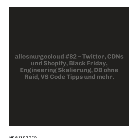
allesnurgecloud #82 – Twitter, CDNs
und Shopify, Black Friday,
Engineering Skalierung, DB ohne
Raid, VS Code Tipps und mehr.
NEWSLETTER