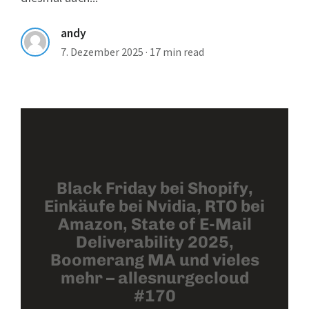
andy
7. Dezember 2025
·
17 min read
Black Friday bei Shopify,
Einkäufe bei Nvidia, RTO bei
Amazon, State of E-Mail
Deliverability 2025,
Boomerang MA und vieles
mehr – allesnurgecloud
#170