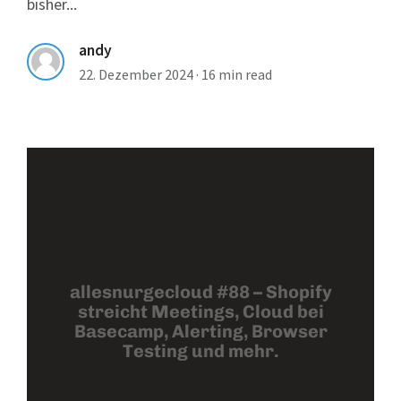
bisher...
andy
22. Dezember 2024
·
16 min read
allesnurgecloud #88 – Shopify
streicht Meetings, Cloud bei
Basecamp, Alerting, Browser
Testing und mehr.