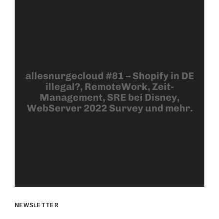
allesnurgecloud #81 – Shopify in DE
illegal?, RemoteWork, Zeit-
Management, SRE bei Disney,
WebServer 2022 Survey und mehr.
NEWSLETTER