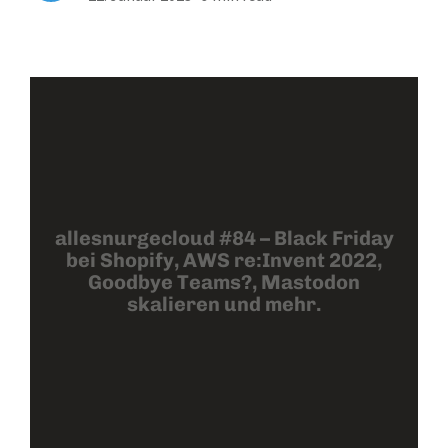
allesnurgecloud #84 – Black Friday
bei Shopify, AWS re:Invent 2022,
Goodbye Teams?, Mastodon
skalieren und mehr.