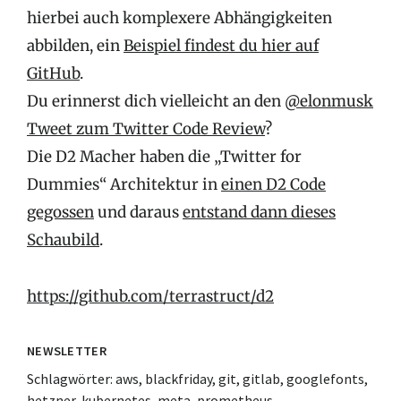
hierbei auch komplexere Abhängigkeiten
abbilden, ein
Beispiel findest du hier auf
GitHub
.
Du erinnerst dich vielleicht an den
@elonmusk
Tweet zum Twitter Code Review
?
Die D2 Macher haben die „Twitter for
Dummies“ Architektur in
einen D2 Code
gegossen
und daraus
entstand dann dieses
Schaubild
.
https://github.com/terrastruct/d2
NEWSLETTER
Schlagwörter:
aws
,
blackfriday
,
git
,
gitlab
,
googlefonts
,
hetzner
,
kubernetes
,
meta
,
prometheus