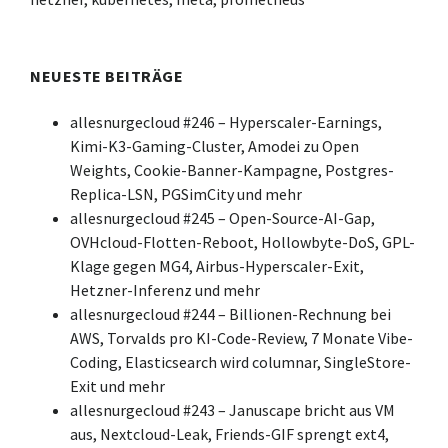
NEUESTE BEITRÄGE
allesnurgecloud #246 – Hyperscaler-Earnings,
Kimi-K3-Gaming-Cluster, Amodei zu Open
Weights, Cookie-Banner-Kampagne, Postgres-
Replica-LSN, PGSimCity und mehr
allesnurgecloud #245 – Open-Source-AI-Gap,
OVHcloud-Flotten-Reboot, Hollowbyte-DoS, GPL-
Klage gegen MG4, Airbus-Hyperscaler-Exit,
Hetzner-Inferenz und mehr
allesnurgecloud #244 – Billionen-Rechnung bei
AWS, Torvalds pro KI-Code-Review, 7 Monate Vibe-
Coding, Elasticsearch wird columnar, SingleStore-
Exit und mehr
allesnurgecloud #243 – Januscape bricht aus VM
aus, Nextcloud-Leak, Friends-GIF sprengt ext4,