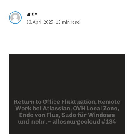
andy
13. April 2025
·
15 min read
Return to Office Fluktuation, Remote
Work bei Atlassian, OVH Local Zone,
Ende von Flux, Sudo für Windows
und mehr. – allesnurgecloud #134