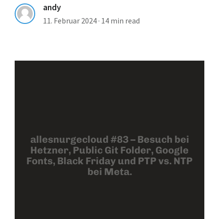
andy
11. Februar 2024
·
14 min read
allesnurgecloud #83 – Besuch bei
Hetzner, Public Git Folder, Google
Fonts, Black Friday und PTP vs. NTP
bei Meta.