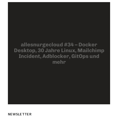
allesnurgecloud #34 – Docker
Desktop, 30 Jahre Linux, Mailchimp
Incident, Adblocker, GitOps und
mehr
NEWSLETTER