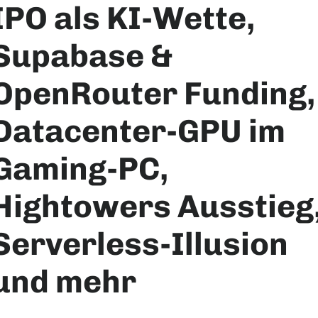
IPO als KI-Wette,
Supabase &
OpenRouter Funding,
Datacenter-GPU im
Gaming-PC,
Hightowers Ausstieg
Serverless-Illusion
und mehr