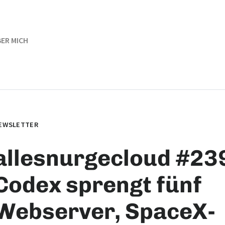
ER MICH
EWSLETTER
allesnurgecloud #239
Codex sprengt fünf
Webserver, SpaceX-