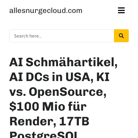
allesnurgecloud.com
AI Schmähartikel,
AI DCs in USA, KI
vs. OpenSource,
$100 Mio für
Render, 17TB
PostgreSQL