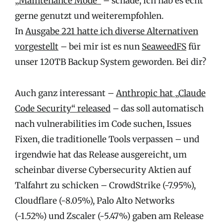
„Maintenance Mode“
– schade, ich hab es echt
gerne genutzt und weiterempfohlen.
In
Ausgabe 221 hatte ich diverse Alternativen
vorgestellt
– bei mir ist es nun
SeaweedFS
für
unser 120TB Backup System geworden. Bei dir?
Auch ganz interessant –
Anthropic hat „Claude
Code Security“ released
– das soll automatisch
nach vulnerabilities im Code suchen, Issues
Fixen, die traditionelle Tools verpassen – und
irgendwie hat das Release ausgereicht, um
scheinbar diverse Cybersecurity Aktien auf
Talfahrt zu schicken – CrowdStrike (-7.95%),
Cloudflare (-8.05%), Palo Alto Networks
(-1.52%) und Zscaler (-5.47%) gaben am Release