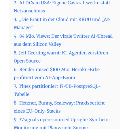
2.
AI DCs in USA: Eigene Gaskraftwerke statt
Netzanschluss
3.
„Die Braut in der Cloud mit KRUU und „We
Manage“
4.
84 Mio. Views: Der virale Twitter AI-Thread
aus dem Silicon Valley
5.
Jeff Geerling warnt: KI-Agenten zerstören
Open Source
6.
Render raised $100 Mio: Heroku-Erbe
profitiert vom AI-App-Boom
7.
Tines partitioniert 17-TB-PostgreSQL-
Tabelle
8.
Hetzner, Bunny, Scaleway: Praxisbericht
eines EU-Only-Stacks
9.
37signals open-sourced Upright: Synthetic
Monitoring mit Playwright Support