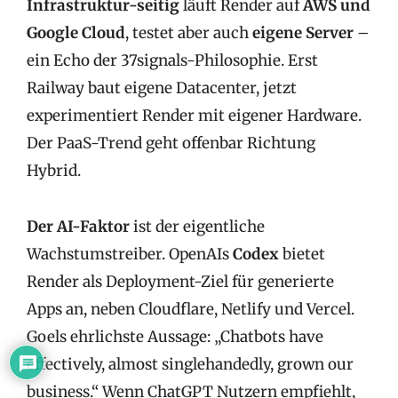
Infrastruktur-seitig
läuft Render auf
AWS und
Google Cloud
, testet aber auch
eigene Server
–
ein Echo der 37signals-Philosophie. Erst
Railway baut eigene Datacenter, jetzt
experimentiert Render mit eigener Hardware.
Der PaaS-Trend geht offenbar Richtung
Hybrid.
Der AI-Faktor
ist der eigentliche
Wachstumstreiber. OpenAIs
Codex
bietet
Render als Deployment-Ziel für generierte
Apps an, neben Cloudflare, Netlify und Vercel.
Goels ehrlichste Aussage: „Chatbots have
effectively, almost singlehandedly, grown our
business.“ Wenn ChatGPT Nutzern empfiehlt,