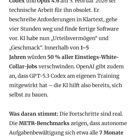
Codex
und
Opus 4.6
am 5. Februar 2026 sei
technische Arbeit für ihn obsolet. Er
beschreibe Anforderungen in Klartext, gehe
vier Stunden weg und finde fertige Software
vor. KI habe nun „Urteilsvermögen“ und
„Geschmack“. Innerhalb von
1–5
Jahren
würden
50 % aller Einstiegs-White-
Collar-Jobs
verschwinden. OpenAI gibt zudem
an, dass GPT-5.3 Codex am eigenen Training
mitgewirkt hat – die KI hilft also bereits, sich
selbst zu bauen.
Was daran stimmt:
Die Fortschritte sind real.
Die
METR-Benchmarks
zeigen, dass autonome
Aufgabenbewältigung sich etwa alle
7 Monate