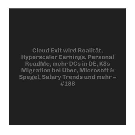
Cloud Exit wird Realität,
Hyperscaler Earnings, Personal
ReadMe, mehr DCs in DE, K8s
Migration bei Uber, Microsoft &
Spegel, Salary Trends und mehr –
#188