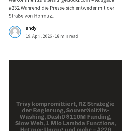
#232 Während die Presse sich entweder mit der
Straße von Hormuz...
andy
19. April 2026
·
18 min read
Trivy kompromittiert, RZ Strategie
der Regierung, Souveränitäts-
Washing, Dash0 $110M Funding,
Slow Web, 1 Mio Lambda Functions,
Hetzner Umzug und mehr – #229