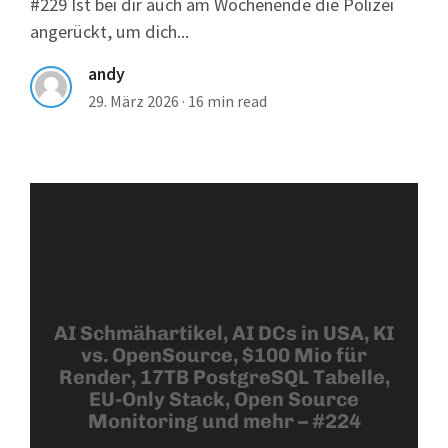
#229 Ist bei dir auch am Wochenende die Polizei
angerückt, um dich...
andy
29. März 2026
·
16 min read
AI Schmähartikel, AI DCs in USA, KI
vs. OpenSource, $100 Mio für
Render, 17TB PostgreSQL Tabelle,
EU-Only Stack, Open Source
Monitoring und mehr – #224