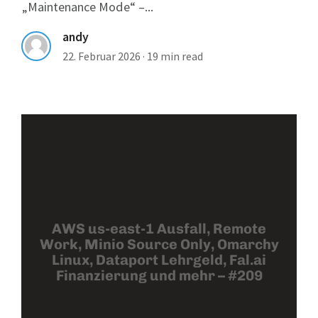
„Maintenance Mode“ –...
andy
22. Februar 2026
·
19 min read
AWS us-east-1 Ausfall, Remote
Work, Minio Source Only, Omarchy
Linux, Dataport Lehrgeld, Fal.ai
Finanzierung und mehr – #209