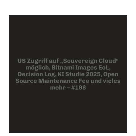
US Zugriff auf „Souvereign Cloud“
möglich, Bitnami Images EoL,
Decision Log, KI Studie 2025, Open
Source Maintenance Fee und vieles
mehr – #198