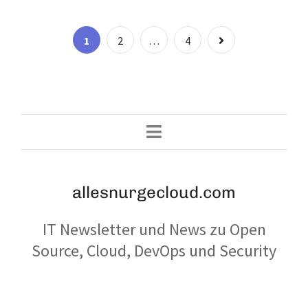
Seitennummer
Page
Page
Page
1
2
…
4
der
Beiträge
allesnurgecloud.com
IT Newsletter und News zu Open
Source, Cloud, DevOps und Security