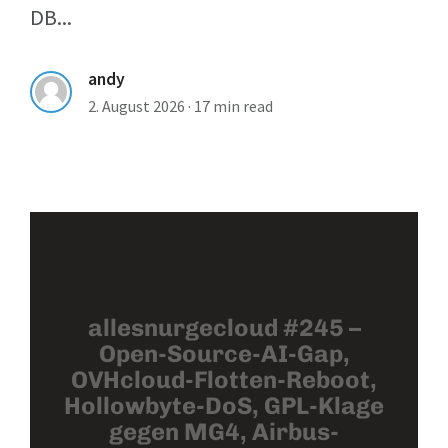
DB...
andy
2. August 2026
·
17 min read
allesnurgecloud #245 –
Open-Source-AI-Gap,
OVHcloud-Flotten-Reboot,
Hollowbyte-DoS, GPL-Klage
gegen MG4, Airbus-