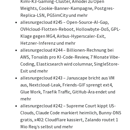
Kimi-K3-Gaming-Cluster, Amodei zu Open
Weights, Cookie-Banner-Kampagne, Postgres-
Replica-LSN, PGSimCity und mehr
allesnurgecloud #245 – Open-Source-AI-Gap,
OVHcloud-Flotten-Reboot, Hollowbyte-DoS, GPL-
Klage gegen MG4, Airbus-Hyperscaler-Exit,
Hetzner-Inferenz und mehr
allesnurgecloud #244 – Billionen-Rechnung bei
AWS, Torvalds pro KI-Code-Review, 7 Monate Vibe-
Coding, Elasticsearch wird columnar, SingleStore-
Exit und mehr
allesnurgecloud #243 – Januscape bricht aus VM
aus, Nextcloud-Leak, Friends-GIF sprengt ext4,
Glue Work, Traefik Traffic, GitHub-Ära endet und
mehr
allesnurgecloud #242 – Supreme Court kippt US-
Clouds, Claude Code markiert heimlich, Bunny-DNS
gratis, x402: Cloudflare kassiert, Zalando routet 1
Mio Req/s selbst und mehr