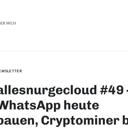
ER MICH
EWSLETTER
allesnurgecloud #49 
WhatsApp heute
bauen, Cryptominer b