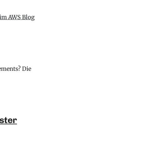
s im AWS Blog
ements? Die
ster