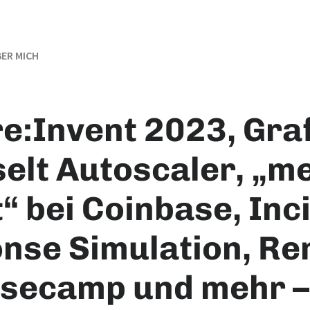
ER MICH
e:Invent 2023, Gra
elt Autoscaler, „m
“ bei Coinbase, Inc
nse Simulation, R
asecamp und mehr –