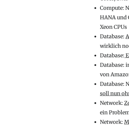
Compute: N
HANA und Or
Xeon CPUs
Database:
A
wirklich n
Database:
E
Database: 
von Amazo
Database: N
soll nun oh
Network:
Z
ein Problem 
Network:
M