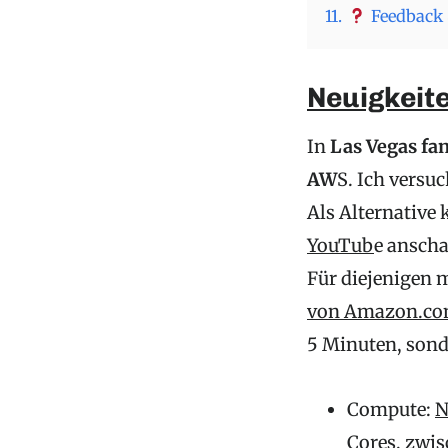
11.
Feedback 
Neuigkeit
In
Las Vegas fan
AW
S. Ich versu
Als Alternative 
YouTub
e ansch
Für diejenigen 
von Amazon.com,
5 Minuten, sond
Compute:
N
Cores, zwis