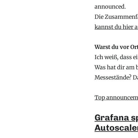
announced.
Die Zusammenf
kannst du hier 
Warst du vor Or
Ich weiß, dass e
Was hat dir am 
Messestände? D
Top announceme
Grafana s
Autoscale