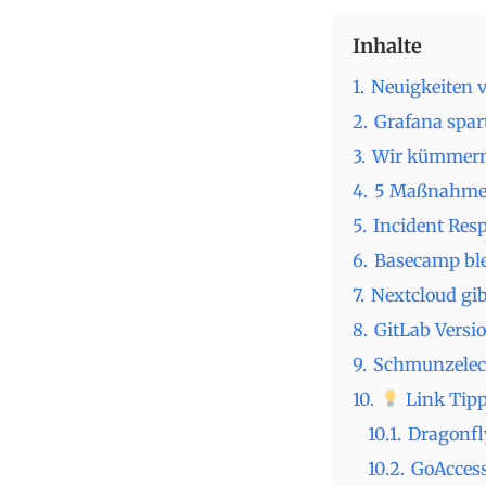
Inhalte
1.
Neuigkeiten 
2.
Grafana spar
3.
Wir kümmern 
4.
5 Maßnahmen 
5.
Incident Res
6.
Basecamp ble
7.
Nextcloud gi
8.
GitLab Versio
9.
Schmunzelec
10.
Link Tipp
10.1.
Dragonfl
10.2.
GoAccess