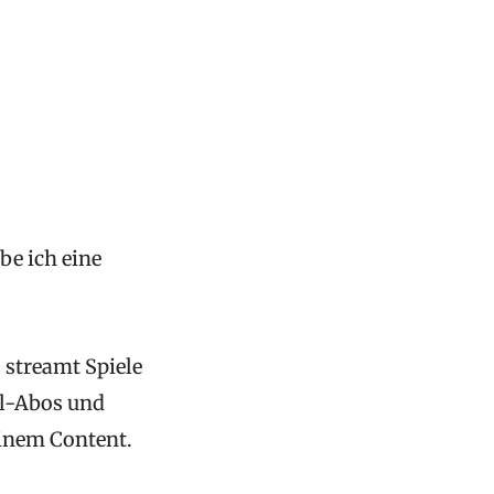
be ich eine
s streamt Spiele
l-Abos und
inem Content.