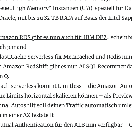
eue „High Memory“ Instanzen (U7i), speziell für D
acle, mit bis zu 32 TB RAM auf Basis der Intel Sap
mazon RDS gibt es nun auch für IBM DB2
…scheinba
och jemand
lastiCache Serverless für Memcached und Redis
nun
in
Amazon RedShift gibt es nun AI SQL Recommenda
n Q.
ach serverless kommt Limitless – die
Amazon Auro
ne Limits
horizontal skalieren können – als Previe
onal Autoshift soll deinen Traffic automatisch umle
in einer AZ feststellt
utual Authentication für den ALB nun verfügbar
– C