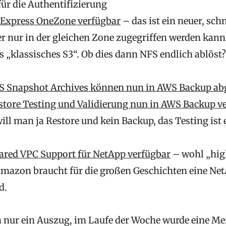
 für die Authentifizierung
 Express OneZone verfügbar
– das ist ein neuer, schn
er nur in der gleichen Zone zugegriffen werden kan
ls „klassisches S3“. Ob dies dann NFS endlich ablöst
S Snapshot Archives können nun in AWS Backup ab
store Testing und Validierung nun in AWS Backup v
will man ja Restore und kein Backup, das Testing ist 
ared VPC Support für NetApp verfügbar
– wohl „hig
Amazon braucht für die großen Geschichten eine Ne
d.
ch nur ein Auszug, im Laufe der Woche wurde eine M