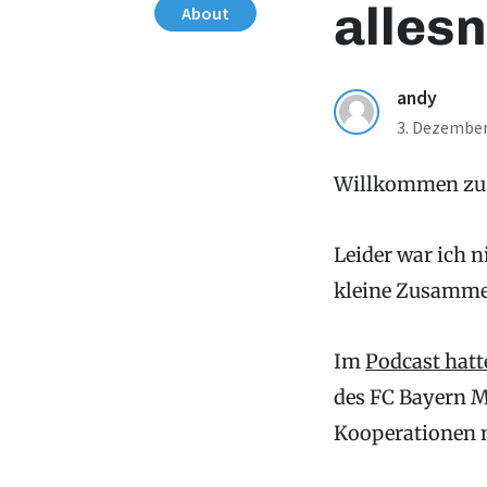
alles
About
andy
3. Dezember
Willkommen z
Leider war ich n
kleine Zusamme
Im
Podcast hatt
des FC Bayern 
Kooperationen m