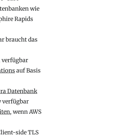
atenbanken wie
phire Rapids
r braucht das
 verfügbar
tions
auf Basis
ra Datenbank
w verfügbar
iten
, wenn AWS
lient-side TLS