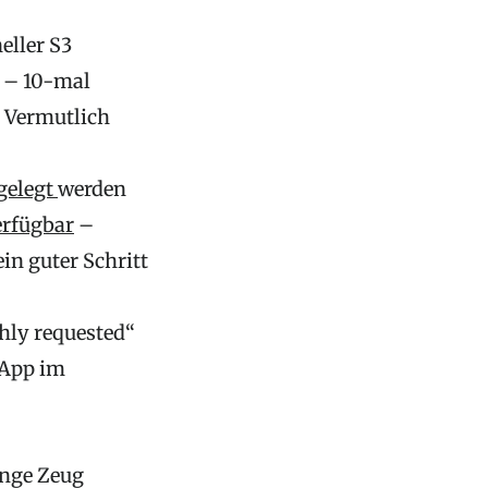
eller S3
n – 10-mal
? Vermutlich
gelegt
werden
erfügbar
–
ein guter Schritt
hly requested“
tApp im
enge Zeug