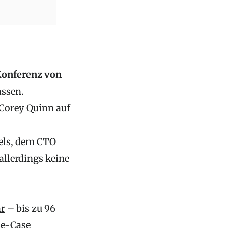
 Konferenz von
assen.
orey Quinn auf
els, dem CTO
allerdings keine
ar
– bis zu 96
se-Case