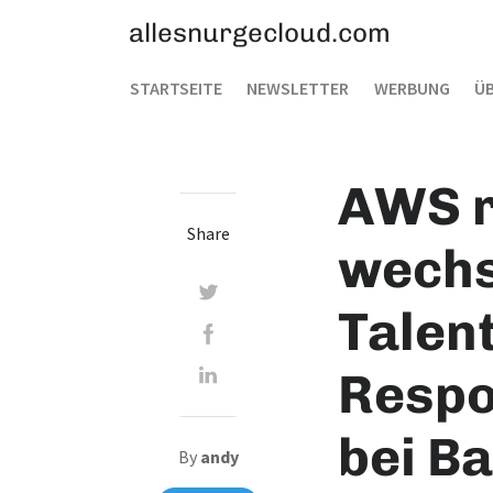
allesnurgecloud.com
STARTSEITE
NEWSLETTER
WERBUNG
ÜB
AWS r
Share
wechs
Talent
Respo
bei B
By
andy