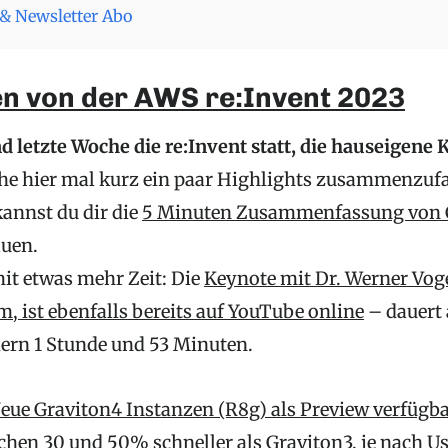
& Newsletter Abo
en von der AWS re:Invent 2023
d letzte Woche die re:Invent statt, die hauseigene
che hier mal kurz ein paar Highlights zusammenzuf
kannst du dir die
5 Minuten Zusammenfassung von C
auen.
mit etwas mehr Zeit: Die
Keynote mit Dr. Werner Vog
 ist ebenfalls bereits auf YouTube online
– dauert 
ern 1 Stunde und 53 Minuten.
eue Graviton4 Instanzen (R8g) als Preview verfügb
chen 30 und 50% schneller als Graviton3, je nach U