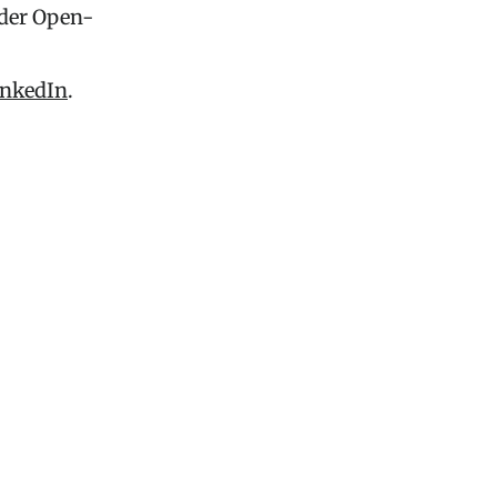
 der Open-
inkedIn
.