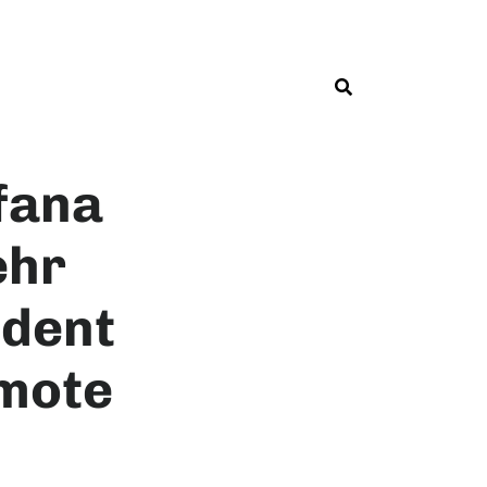
fana
ehr
ident
emote