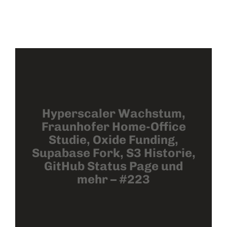
Hyperscaler Wachstum,
Fraunhofer Home-Office
Studie, Oxide Funding,
Supabase Fork, S3 Historie,
GitHub Status Page und
mehr – #223