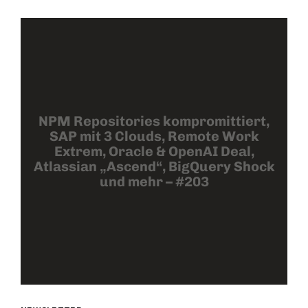
NPM Repositories kompromittiert,
SAP mit 3 Clouds, Remote Work
Extrem, Oracle & OpenAI Deal,
Atlassian „Ascend“, BigQuery Shock
und mehr – #203