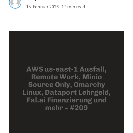
15. Februar 2026
·
17 min read
AWS us-east-1 Ausfall,
Remote Work, Minio
Source Only, Omarchy
Linux, Dataport Lehrgeld,
Fal.ai Finanzierung und
mehr – #209