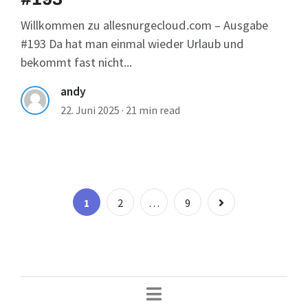
Willkommen zu allesnurgecloud.com – Ausgabe
#193 Da hat man einmal wieder Urlaub und
bekommt fast nicht...
andy
22. Juni 2025
·
21 min read
Seitennummer
Page
Page
Page
1
2
…
9
der
Beiträge