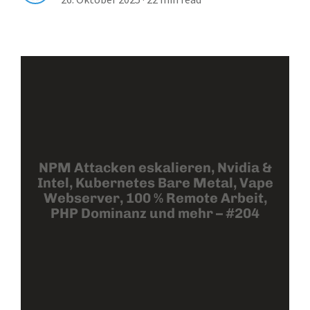
NPM Attacken eskalieren, Nvidia &
Intel, Kubernetes Bare Metal, Vape
Webserver, 100 % Remote Arbeit,
PHP Dominanz und mehr – #204