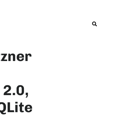
tzner
 2.0,
QLite