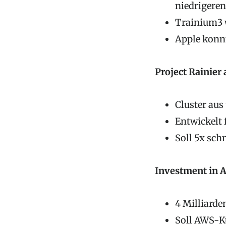
niedrigeren
Trainium3 
Apple konn
Project Rainier
Cluster au
Entwickelt 
Soll 5x sch
Investment in 
4 Milliarde
Soll AWS-K