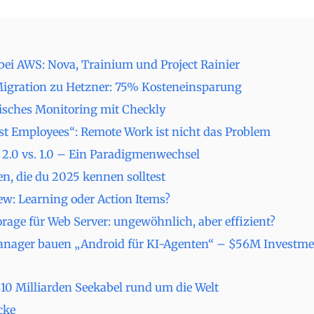
bei AWS: Nova, Trainium und Project Rainier
igration zu Hetzner: 75% Kosteneinsparung
sches Monitoring mit Checkly
t Employees“: Remote Work ist nicht das Problem
 2.0 vs. 1.0 – Ein Paradigmenwechsel
n, die du 2025 kennen solltest
ew: Learning oder Action Items?
orage für Web Server: ungewöhnlich, aber effizient?
nager bauen „Android für KI-Agenten“ – $56M Investm
10 Milliarden Seekabel rund um die Welt
cke