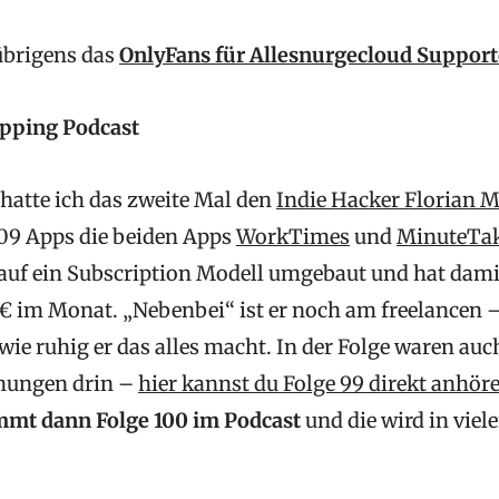
 übrigens das
OnlyFans für Allesnurgecloud Support
pping Podcast
 hatte ich das zweite Mal den
Indie Hacker Florian M
2009 Apps die beiden Apps
WorkTimes
und
MinuteTa
it auf ein Subscription Modell umgebaut und hat dam
€ im Monat. „Nebenbei“ ist er noch am freelancen 
ie ruhig er das alles macht. In der Folge waren auc
chungen drin –
hier kannst du Folge 99 direkt anhör
mt dann Folge 100 im Podcast
und die wird in viele