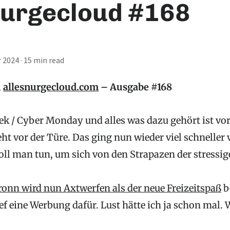
nurgecloud #168
 2024
·
15 min read
u
allesnurgecloud.com
– Ausgabe #168
eek / Cyber Monday und alles was dazu gehört ist vo
t vor der Türe. Das ging nun wieder viel schneller v
oll man tun, um sich von den Strapazen der stressig
ronn wird nun Axtwerfen als der neue Freizeitspaß
b
ef eine Werbung dafür. Lust hätte ich ja schon mal.