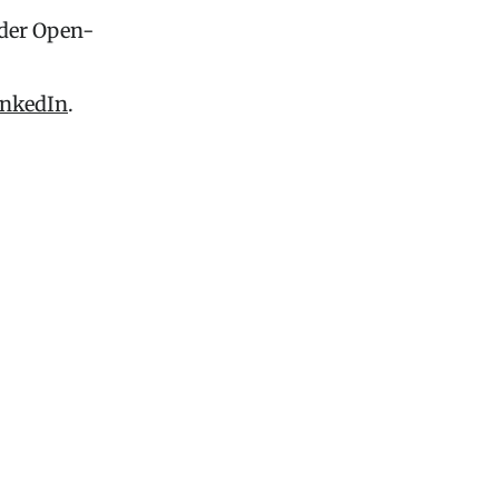
 der Open-
inkedIn
.