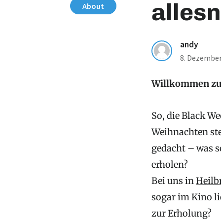
alles
About
andy
8. Dezember
Willkommen z
So, die Black W
Weihnachten steh
gedacht – was s
erholen?
Bei uns in
Heilb
sogar im Kino li
zur Erholung?