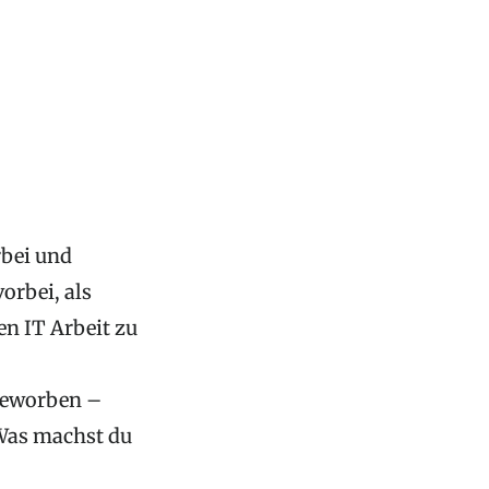
rbei und
orbei, als
en IT Arbeit zu
eworben –
 Was machst du