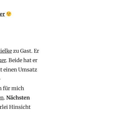
er
ielke
zu Gast. Er
ker
. Beide hat er
it einen Umsatz
–
h für mich
en
.
Nächsten
rlei Hinsicht