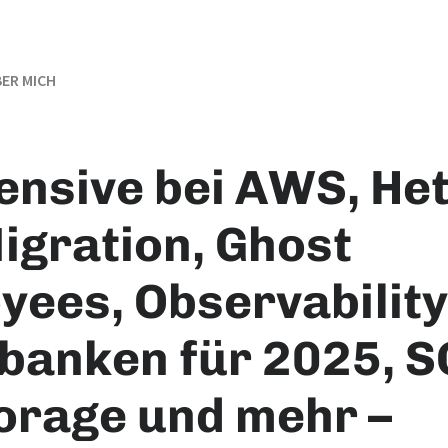
ER MICH
fensive bei AWS, He
igration, Ghost
yees, Observability
banken für 2025, S
torage und mehr –