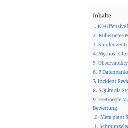
Inhalte
1.
KI-Offensive 
2.
Kubernetes M
3.
Kundenzentri
4.
Mythos „Ghos
5.
Observability
6.
7 Datenbanke
7.
Incident Revi
8.
SQLite als St
9.
Ex-Google Ma
Bewertung
10.
Meta plant $
11.
Schmunzele