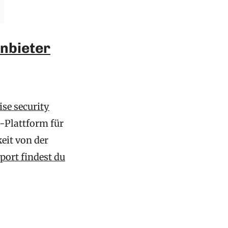
Anbieter
ise security
I-Plattform für
it von der
port findest du