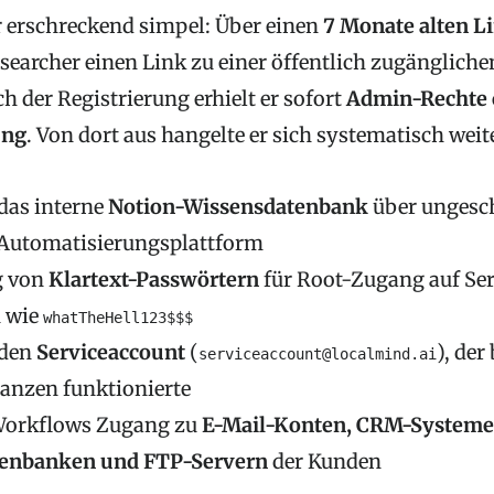
r erschreckend simpel: Über einen
7 Monate alten L
searcher einen Link zu einer öffentlich zugängliche
h der Registrierung erhielt er sofort
Admin-Rechte o
ung
. Von dort aus hangelte er sich systematisch weit
 das interne
Notion-Wissensdatenbank
über ungesc
-Automatisierungsplattform
g von
Klartext-Passwörtern
für Root-Zugang auf Ser
n wie
whatTheHell123$$$
 den
Serviceaccount
(
), der
serviceaccount@localmind.ai
anzen funktionierte
Workflows Zugang zu
E-Mail-Konten, CRM-Systeme
tenbanken und FTP-Servern
der Kunden