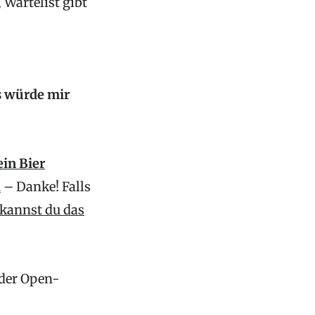
Wartelist gibt
as würde mir
ein Bier
n
– Danke! Falls
kannst du das
 der Open-