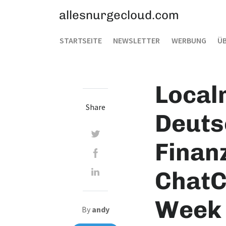
allesnurgecloud.com
STARTSEITE
NEWSLETTER
WERBUNG
ÜB
Local
Share
Deuts
Finan
ChatC
Week 
By
andy