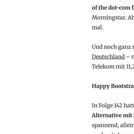
of the dot-com 
Morningstar. Abe
mal.
Und noch ganz n
Deutschland
– m
Telekom mit 11,
Happy Bootstra
In Folge 142 hat
Alternative mit
spannend, allei