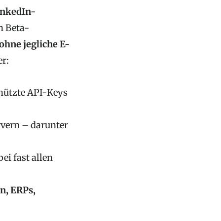
inkedIn-
n Beta-
hne jegliche E-
er:
hützte API-Keys
vern – darunter
 bei fast allen
n, ERPs,