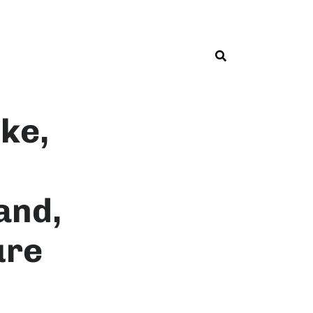
ke,
and,
ure