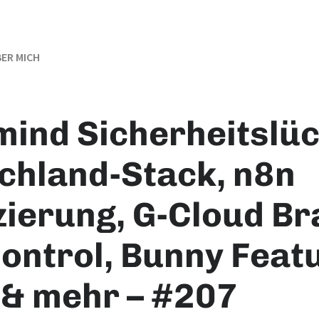
ER MICH
mind Sicherheitslüc
chland-Stack, n8n
zierung, G-Cloud Br
ontrol, Bunny Feat
& mehr – #207