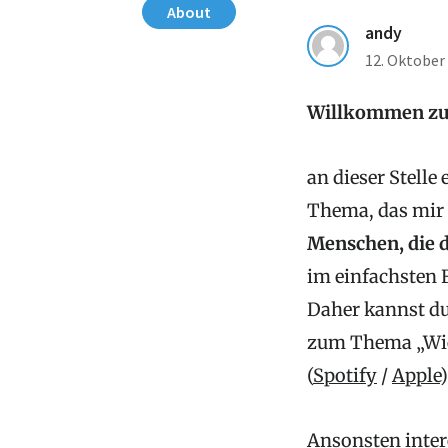
About
andy
12. Oktober
Willkommen z
an dieser Stell
Thema, das mir 
Menschen, die d
im einfachsten 
Daher kannst du
zum Thema „Wie
(
Spotify
/
Apple
Ansonsten inter