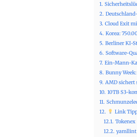
1.
Sicherheitslü
2.
Deutschland-
3.
Cloud Exit m
4.
Korea: 750.0
5.
Berliner KI-S
6.
Software-Qua
7.
Ein-Mann-Kam
8.
Bunny Week: 
9.
AMD sichert 
10.
10TB S3-kom
11.
Schmunzele
12.
Link Tipp
12.1.
Tokenex 
12.2.
yamllint