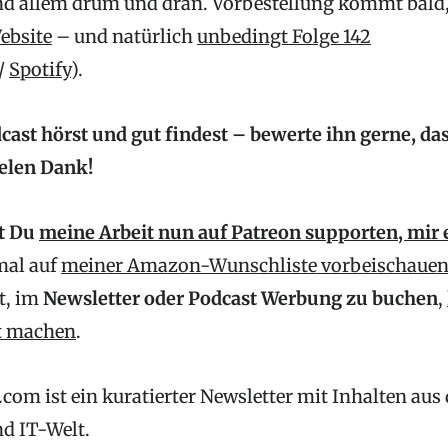
d allem drum und dran. Vorbestellung kommt bald, 
Website
– und natürlich
unbedingt Folge 142
/
Spotify
).
dcast hörst und gut findest – bewerte ihn gerne, d
ielen Dank!
t Du
meine Arbeit nun auf Patreon supporten,
mir 
mal auf
meiner Amazon-Wunschliste vorbeischaue
t, im
Newsletter oder Podcast Werbung zu buchen
,
ot machen
.
com ist ein kuratierter Newsletter mit Inhalten aus
nd IT-Welt.