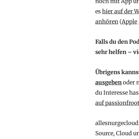
noch mit App un
es
hier auf der 
anhören
(
Apple
Falls du den Po
sehr helfen – v
Übrigens kanns
ausgeben
oder 
du Interesse has
auf passionfro
allesnurgecloud.
Source, Cloud u