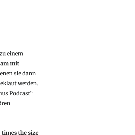
 zu einem
cam mit
ienen sie dann
geklaut werden.
imus Podcast“
ören
 times the size