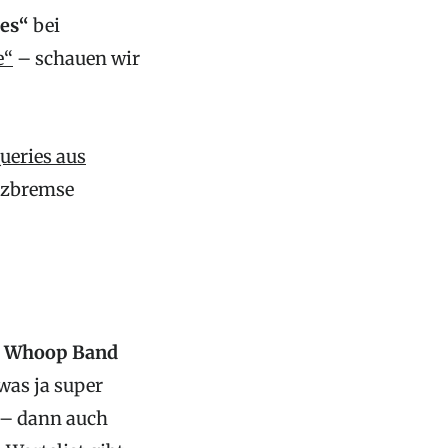
ues“
bei
e“
– schauen wir
ueries aus
etzbremse
e
Whoop Band
was ja super
 – dann auch