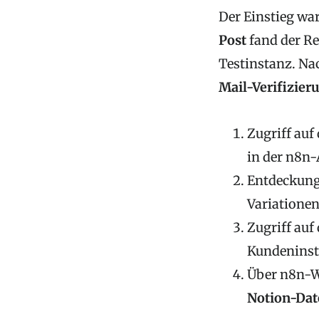
Der Einstieg wa
Post
fand der Re
Testinstanz. Nac
Mail-Verifizier
Zugriff auf
in der n8n
Entdeckun
Variatione
Zugriff auf
Kundeninst
Über n8n-
Notion-Da