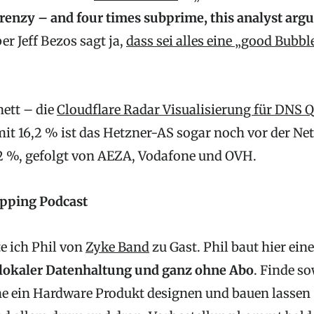
frenzy – and four times subprime, this analyst arg
r Jeff Bezos sagt ja,
dass sei alles eine „good Bubbl
ett – die
Cloudflare Radar Visualisierung für DNS Q
it 16,2 % ist das Hetzner-AS sogar noch vor der N
2 %, gefolgt von AEZA, Vodafone und OVH.
pping Podcast
te ich Phil von
Zyke Band
zu Gast. Phil baut hier ein
 lokaler Datenhaltung und ganz ohne Abo
. Finde so
ne ein Hardware Produkt designen und bauen lassen