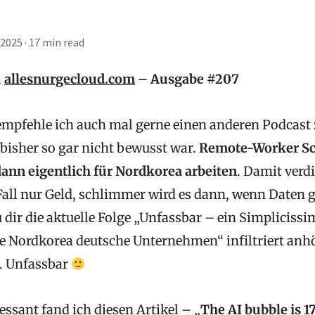
 2025
·
17 min read
u
allesnurgecloud.com
– Ausgabe #207
e empfehle ich auch mal gerne einen anderen Podcast
bisher so gar nicht bewusst war.
Remote-Worker S
ann eigentlich für Nordkorea arbeiten
. Damit verd
Fall nur Geld, schlimmer wird es dann, wenn Daten 
 dir die aktuelle Folge „Unfassbar – ein Simpliciss
 Nordkorea deutsche Unternehmen“ infiltriert anh
). Unfassbar
essant fand ich
diesen Artikel
– „
The AI bubble is 17