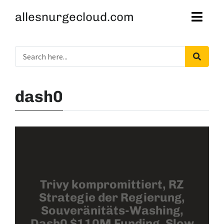
allesnurgecloud.com
dash0
Trivy kompromittiert, RZ
Strategie der Regierung,
Souveränitäts-Washing,
Dash0 $110M Funding, Slow