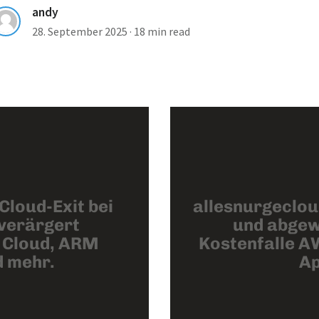
andy
28. September 2025
·
18 min read
Cloud-Exit bei
allesnurgeclou
verärgert
und abgew
 Cloud, ARM
Kostenfalle AW
 mehr.
Ap