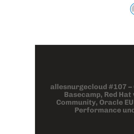
allesnurgecloud #107 – 
Basecamp, Red Hat 
Community, Oracle EU
Performance und