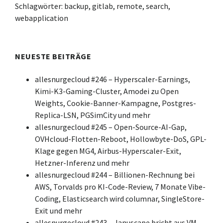
Schlagwörter:
backup
,
gitlab
,
remote
,
search
,
webapplication
NEUESTE BEITRÄGE
allesnurgecloud #246 – Hyperscaler-Earnings,
Kimi-K3-Gaming-Cluster, Amodei zu Open
Weights, Cookie-Banner-Kampagne, Postgres-
Replica-LSN, PGSimCity und mehr
allesnurgecloud #245 – Open-Source-AI-Gap,
OVHcloud-Flotten-Reboot, Hollowbyte-DoS, GPL-
Klage gegen MG4, Airbus-Hyperscaler-Exit,
Hetzner-Inferenz und mehr
allesnurgecloud #244 – Billionen-Rechnung bei
AWS, Torvalds pro KI-Code-Review, 7 Monate Vibe-
Coding, Elasticsearch wird columnar, SingleStore-
Exit und mehr
allesnurgecloud #243 – Januscape bricht aus VM