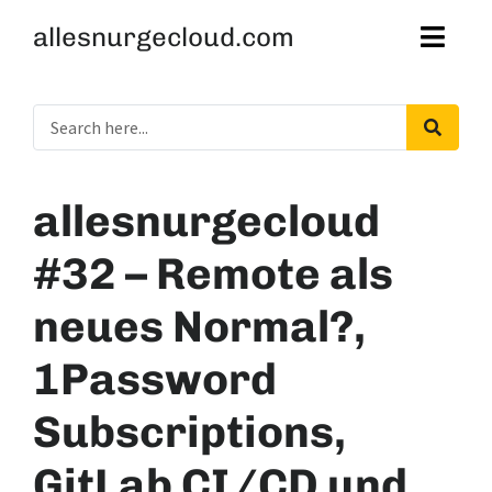
allesnurgecloud.com
allesnurgecloud
#32 – Remote als
neues Normal?,
1Password
Subscriptions,
GitLab CI/CD und