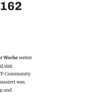
#162
er Woche
weiter
st von
r WP Community
passiert was.
m
und