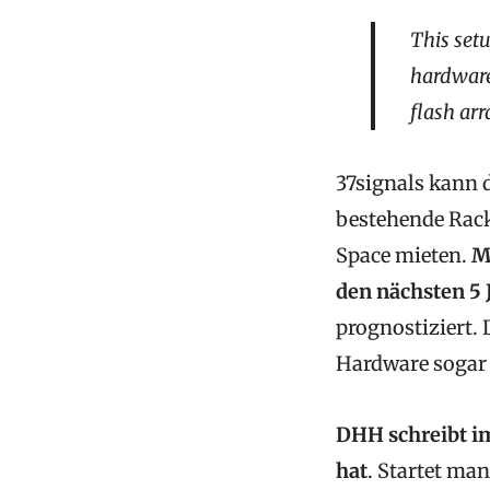
This setu
hardware.
flash arr
37signals kann 
bestehende Rack
Space mieten.
M
den nächsten 5 
prognostiziert.
Hardware sogar 
DHH schreibt im
hat
. Startet ma