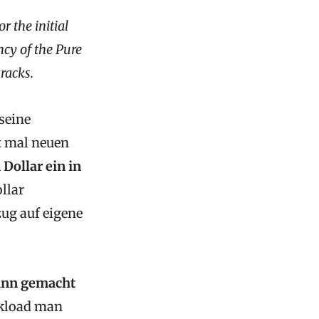
r the initial
ncy of the Pure
 racks.
seine
t mal neuen
Dollar ein in
llar
ug auf eigene
Sinn gemacht
rkload man