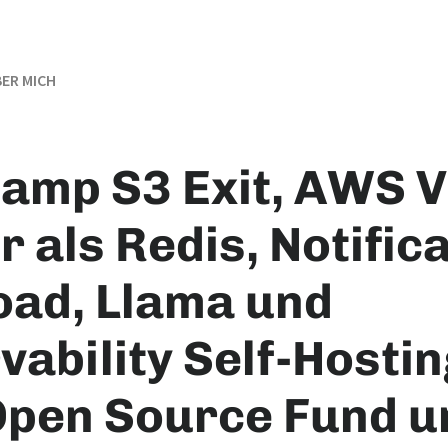
ER MICH
amp S3 Exit, AWS V
er als Redis, Notific
oad, Llama und
ability Self-Hostin
pen Source Fund u