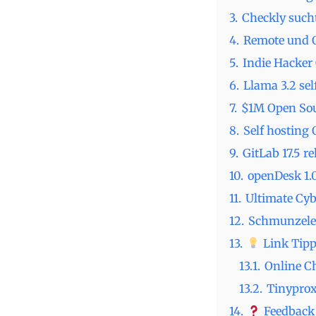
3.
Checkly such
4.
Remote und O
5.
Indie Hacker
6.
Llama 3.2 sel
7.
$1M Open Sou
8.
Self hosting 
9.
GitLab 17.5 r
10.
openDesk 1.
11.
Ultimate Cyb
12.
Schmunzele
13.
Link Tipp
13.1.
Online Ch
13.2.
Tinyprox
14.
Feedback 