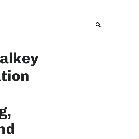
alkey
ation
g,
nd