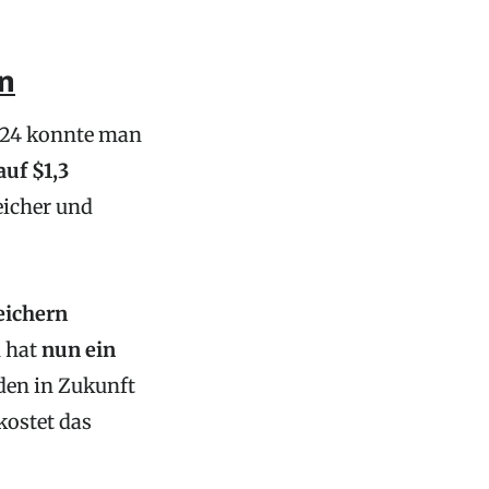
n
2024 konnte man
auf $1,3
eicher und
eichern
 hat
nun ein
 den in Zukunft
kostet das