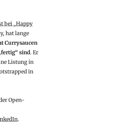
st bei „Happy
y, hat lange
nt Currysaucen
fertig“ sind
. Er
ne Listung in
otstrapped in
 der Open-
inkedIn
.