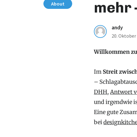
mehr 
About
andy
20. Oktober
Willkommen z
Im
Streit zwisc
– Schlagabtaus
DHH
,
Antwort v
und irgendwie is
Eine gute Zusam
bei
designkitch