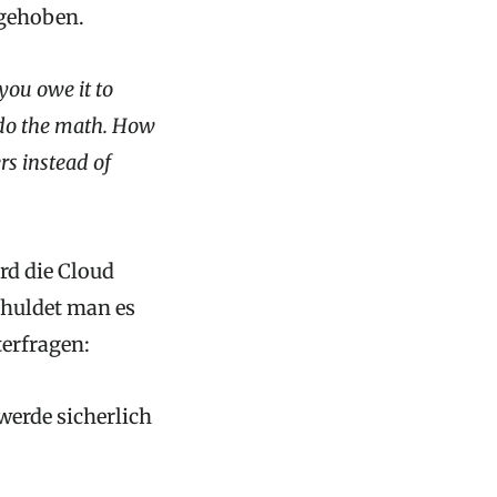
fgehoben.
 you owe it to
 do the math. How
s instead of
rd die Cloud
chuldet man es
terfragen:
werde sicherlich