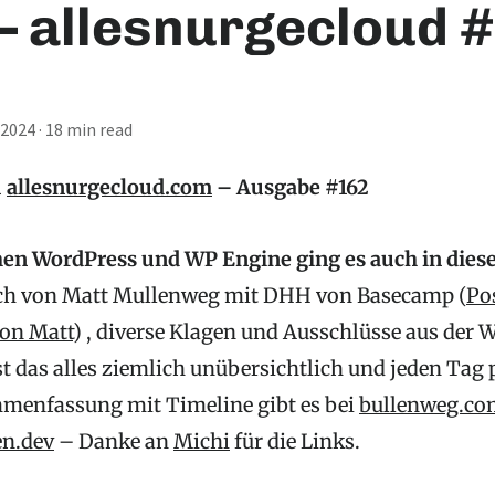
– allesnurgecloud 
 2024
·
18 min read
u
allesnurgecloud.com
– Ausgabe #162
hen WordPress und WP Engine ging es auch in dies
ch von Matt Mullenweg mit DHH von Basecamp (
Po
on Matt
) , diverse Klagen und Ausschlüsse aus de
t das alles ziemlich unübersichtlich und jeden Tag 
menfassung mit Timeline gibt es bei
bullenweg.co
en.dev
– Danke an
Michi
für die Links.