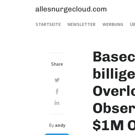
allesnurgecloud.com
STARTSEITE
NEWSLETTER
WERBUNG
ÜB
Basec
Share
billig
Overl
Observ
$1M O
By
andy