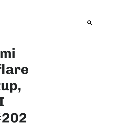
ami
flare
tup,
I
#202