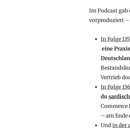
Im Podcast gab 
vorproduziert – 
In Folge 13
eine Praxi
Deutschlan
Bestandskun
Vertrieb d
In Folge 13
du
sardisch
Commerce Ba
– am Ende d
Und
in der 