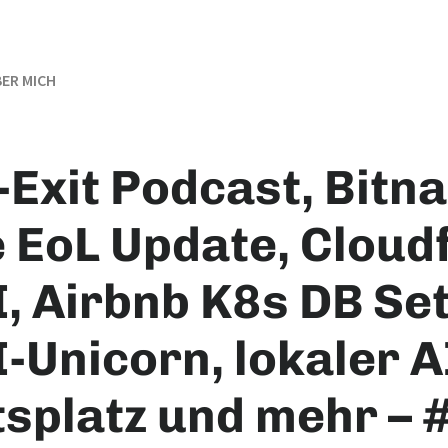
ER MICH
-Exit Podcast, Bitn
 EoL Update, Cloud
I, Airbnb K8s DB Se
-Unicorn, lokaler A
tsplatz und mehr – 