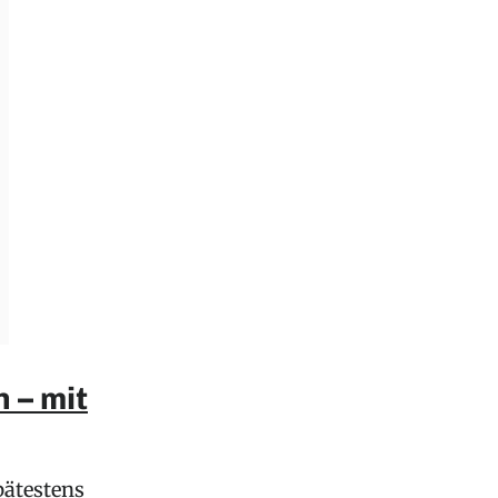
 – mit
pätestens