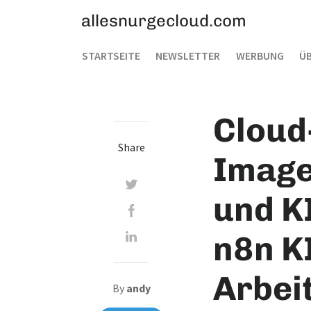
allesnurgecloud.com
STARTSEITE
NEWSLETTER
WERBUNG
ÜB
Cloud
Share
Image
und K
n8n KI
Arbei
By
andy