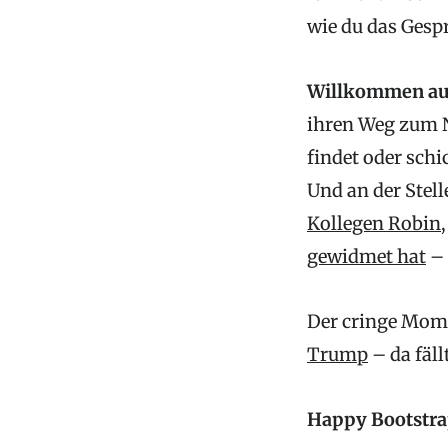
wie du das Gesp
Willkommen auc
ihren Weg zum N
findet oder schi
Und an der Stel
Kollegen Robin
gewidmet hat
– 
Der cringe Mome
Trump
– da fäll
Happy Bootstra