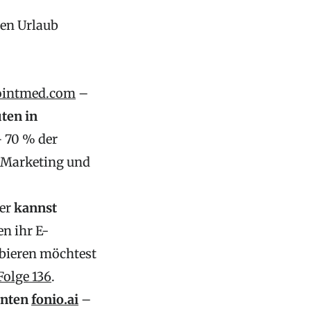
den Urlaub
ointmed.com
–
ten in
 70 % der
t Marketing und
ier
kannst
n ihr E-
obieren möchtest
Folge 136
.
enten
fonio.ai
–