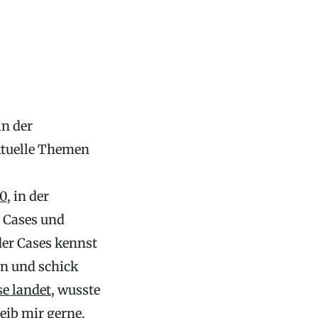
n der
aktuelle Themen
90
, in der
n Cases und
er Cases kennst
in und schick
se landet
, wusste
reib mir gerne,