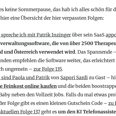
es keine Sommerpause, das hab ich alles schön für 
hier eine Übersicht der hier verpassten Folgen:
5 spreche ich mit Patrik Inzinger
über sein SaaS
app
sverwaltungssoftware, die von über 2500 Therapeu
d und Österreich verwendet wird
. Das Spannende –
den empfehlen die Software weiter, das erleichter
och ungemein –
zur Folge 135
.
6 sind Paola und Patrik
von
Sapori Sardi
zu Gast – h
e Feinkost online kaufen
und die beiden boostrappe
by neben den Vollzeit Jobs. Falls du mal etwas pr
er Folge gibt es einen kleinen Gutschein Code –
zu 
aktuellen Folge 137
geht es
um den KI Telefonassist