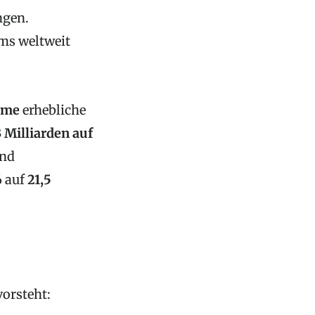
ngen.
ams weltweit
hme
erhebliche
3 Milliarden auf
und
6 auf
21,5
orsteht: