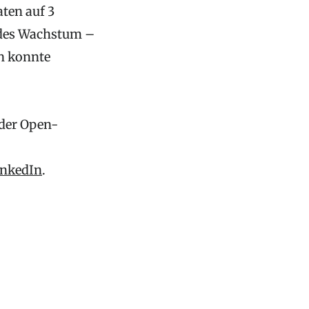
ten auf 3
ndes Wachstum –
en konnte
 der Open-
inkedIn
.