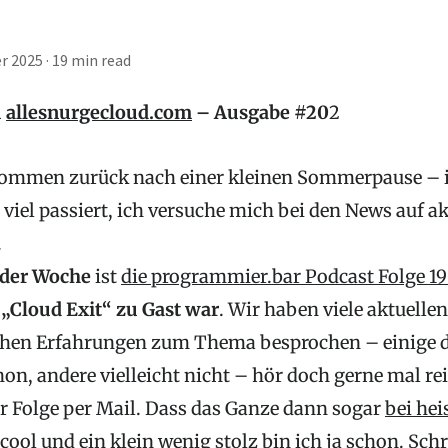
r 2025
·
19 min read
u
allesnurgecloud.com
– Ausgabe #20
2
kommen zurück nach einer kleinen Sommerpause – i
 viel passiert, ich versuche mich bei den News auf 
.
 der Woche
ist
die programmier.bar Podcast Folge 1
Cloud Exit“ zu Gast war
. Wir haben viele aktuelle
chen Erfahrungen zum Thema besprochen – einige d
on, andere vielleicht nicht – hör doch gerne mal re
r Folge per Mail. Dass das Ganze dann sogar
bei hei
 cool und ein klein wenig stolz bin ich ja schon. Sch