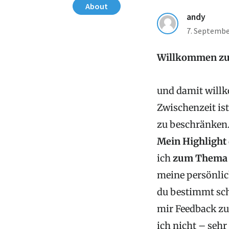
About
andy
7. Septembe
Willkommen z
und damit will
Zwischenzeit ist
zu beschränken
Mein Highlight
ich
zum Thema „
meine persönli
du bestimmt sch
mir Feedback zu
ich nicht – sehr