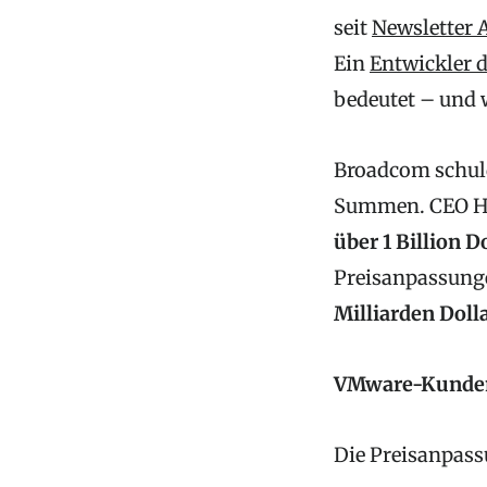
seit
Newsletter 
Ein
Entwickler d
bedeutet – und
Broadcom schul
Summen. CEO Ho
über 1 Billion D
Preisanpassunge
Milliarden Doll
VMware-Kunden 
Die Preisanpass