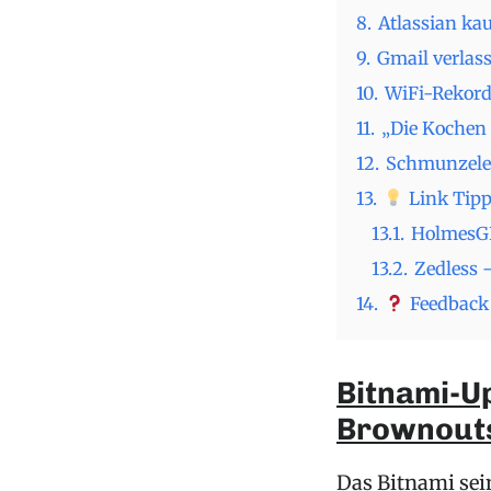
8.
Atlassian kau
9.
Gmail verlass
10.
WiFi-Rekord 
11.
„Die Kochen
12.
Schmunzele
13.
Link Tipp
13.1.
HolmesGP
13.2.
Zedless 
14.
Feedback 
Bitnami-U
Brownout
Das Bitnami sein