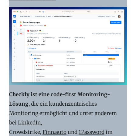
Checkly ist eine code-first Monitoring-
Lösung
, die ein kundenzentrisches
Monitoring ermöglicht und unter anderem
bei
LinkedIn
,
Crowdstrike,
Finn.auto
und
1Password
im