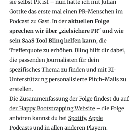
sie selbst PR ist – nun hatte ich mit Julian
Gottke das erste mal einen PR-Menschen im
Podcast zu Gast. In der
aktuellen Folge
sprechen wir über „zielsichere PR“ und wie
sein
SaaS Tool Blinq
helfen kann
, die
Trefferquote zu erhöhen. Blinq hilft dir dabei,
die passenden Journalisten für dein
spezifisches Thema zu finden und mit KI-
Unterstützung personalisierte Pitch-Mails zu
erstellen.
Die
Zusammenfassung der Folge findest du auf
der Happy Bootstrapping Website
– die Folge
anhören kannst du bei
Spotify
,
Apple
Podcasts
und i
n allen anderen Playern
.