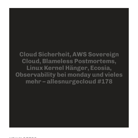
Cloud Sicherheit, AWS Sovereign
Cloud, Blameless Postmortems,
Linux Kernel Hänger, Ecosia,
Observability bei monday und vieles
mehr – allesnurgecloud #178