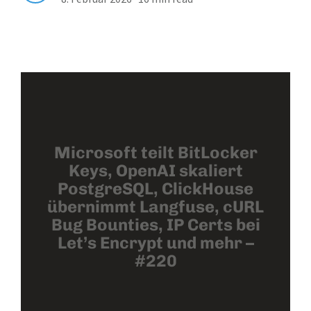
Microsoft teilt BitLocker
Keys, OpenAI skaliert
PostgreSQL, ClickHouse
übernimmt Langfuse, cURL
Bug Bounties, IP Certs bei
Let’s Encrypt und mehr –
#220