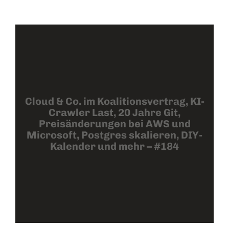
Cloud & Co. im Koalitionsvertrag, KI-
Crawler Last, 20 Jahre Git,
Preisänderungen bei AWS und
Microsoft, Postgres skalieren, DIY-
Kalender und mehr – #184