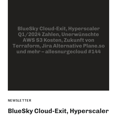
BlueSky Cloud-Exit, Hyperscaler
Q1/2024 Zahlen, Unerwünschte
AWS S3 Kosten, Zukunft von
Terraform, Jira Alternative Plane.so
und mehr – allesnurgecloud #144
NEWSLETTER
BlueSky Cloud-Exit, Hyperscaler