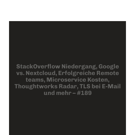
StackOverflow Niedergang, Google
vs. Nextcloud, Erfolgreiche Remote
teams, Microservice Kosten,
Thoughtworks Radar, TLS bei E-Mail
und mehr – #189