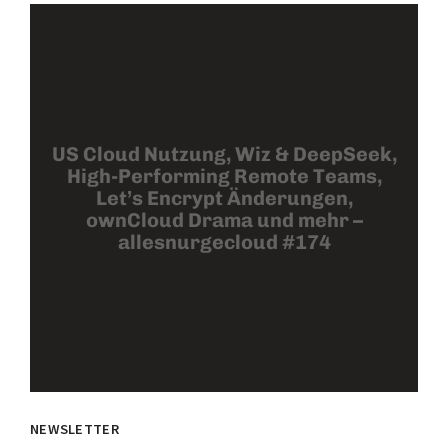
US Cloud Nutzung, Wiz & DeepSeek,
High-Performing Remote Teams,
Let’s Encrypt Änderungen,
ownCloud Drama und mehr –
allesnurgecloud #174
NEWSLETTER