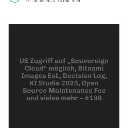
25. Januar 2026
·
16 min read
US Zugriff auf „Souvereign
Cloud“ möglich, Bitnami
Images EoL, Decision Log,
KI Studie 2025, Open
Source Maintenance Fee
und vieles mehr – #198