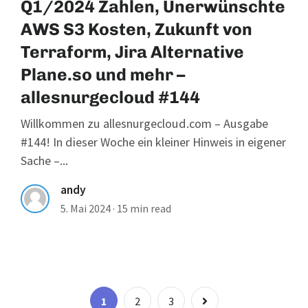
Q1/2024 Zahlen, Unerwünschte
AWS S3 Kosten, Zukunft von
Terraform, Jira Alternative
Plane.so und mehr –
allesnurgecloud #144
Willkommen zu allesnurgecloud.com – Ausgabe
#144! In dieser Woche ein kleiner Hinweis in eigener
Sache –...
andy
5. Mai 2024
·
15 min read
Seitennummer
Page
Page
Page
1
2
3