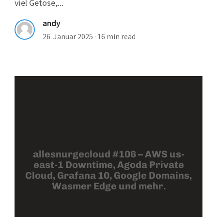
viel Getöse,...
andy
26. Januar 2025
·
16 min read
allesnurgecloud #106 – AWS us-
east-1 Downtime, Agoda Private
Cloud, Grafana 10, Google Domains,
Wasmer Edge und mehr.