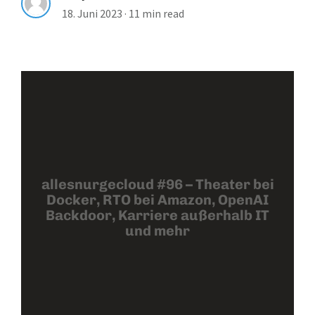
18. Juni 2023
·
11 min read
allesnurgecloud #96 – Theater bei
Docker, RTO bei Amazon, OpenAI
Backdoor, Karriere außerhalb IT
und mehr