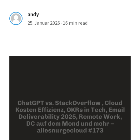
andy
25. Januar 2026
·
16 min read
ChatGPT vs. StackOverflow , Cloud
Kosten Effizienz, OKRs in Tech, Email
Deliverability 2025, Remote Work,
DC auf dem Mond und mehr –
allesnurgecloud #173