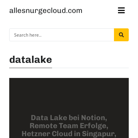
allesnurgecloud.com
datalake
Data Lake bei Notion,
Remote Team Erfolge,
Hetzner Cloud in Singapur,