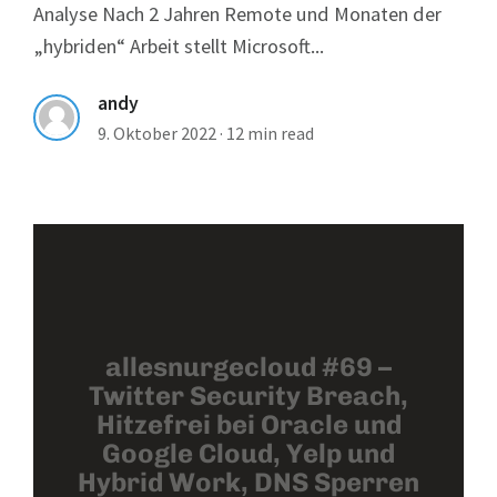
Analyse Nach 2 Jahren Remote und Monaten der
„hybriden“ Arbeit stellt Microsoft...
andy
9. Oktober 2022
·
12 min read
allesnurgecloud #69 –
Twitter Security Breach,
Hitzefrei bei Oracle und
Google Cloud, Yelp und
Hybrid Work, DNS Sperren