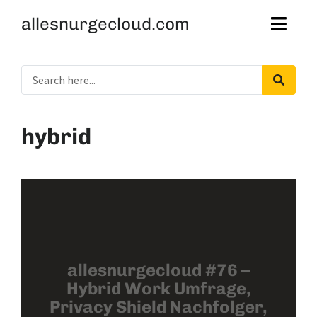
allesnurgecloud.com
hybrid
allesnurgecloud #76 –
Hybrid Work Umfrage,
Privacy Shield Nachfolger,