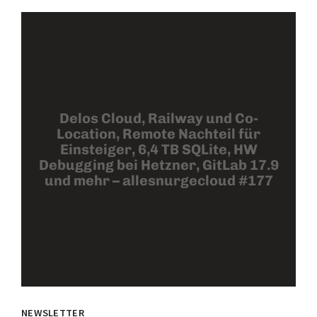
Delos Cloud, Railway und Co-
Location, Remote Nachteil für
Einsteiger, 6,4 TB SQLite, HW
Debugging bei Hetzner, GitLab 17.9
und mehr – allesnurgecloud #177
NEWSLETTER