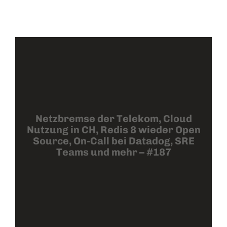
Netzbremse der Telekom, Cloud
Nutzung in CH, Redis 8 wieder Open
Source, On-Call bei Datadog, SRE
Teams und mehr – #187