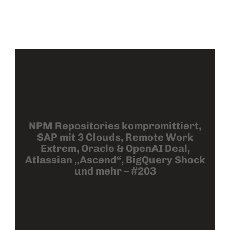
NPM Repositories kompromittiert,
SAP mit 3 Clouds, Remote Work
Extrem, Oracle & OpenAI Deal,
Atlassian „Ascend“, BigQuery Shock
und mehr – #203