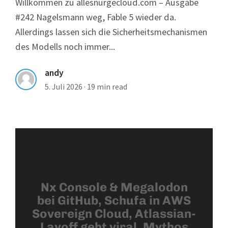
Willkommen zu allesnurgecloud.com – Ausgabe
#242 Nagelsmann weg, Fable 5 wieder da.
Allerdings lassen sich die Sicherheitsmechanismen
des Modells noch immer...
andy
5. Juli 2026
·
19 min read
Nx Console & Megalodon
bei GitHub, Schufa in AWS
Sovereign Cloud, Atlassian-
Layoff geht viral, Mythos