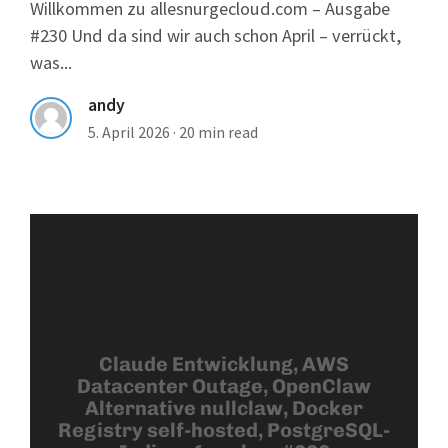
Willkommen zu allesnurgecloud.com – Ausgabe
#230 Und da sind wir auch schon April – verrückt,
was...
andy
5. April 2026
·
20 min read
Claude Entwicklung, AWS
Datacenter Outage, OpenClaw
Alternative nullclaw, Docker
Registry self-hosted, PostgreSQL-