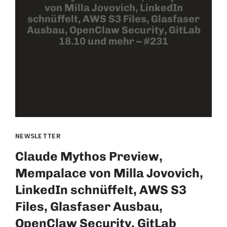
von Milla Jovovich, LinkedIn
schnüffelt, AWS S3 Files, Glasfaser
Ausbau, OpenClaw Security, GitLab
18.10 und mehr – #231
NEWSLETTER
Claude Mythos Preview,
Mempalace von Milla Jovovich,
LinkedIn schnüffelt, AWS S3
Files, Glasfaser Ausbau,
OpenClaw Security, GitLab