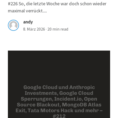
#226 So, die letzte Woche war doch schon wieder
maximal verrückt....
andy
8. März 2026
·
20 min read
Google Cloud und Anthropic
Investments, Google Cloud
Sperrungen, Incident.io, Open
Source Blackout, MongoDB Atlas
Exit, Tata Motors Hack und mehr –
#212