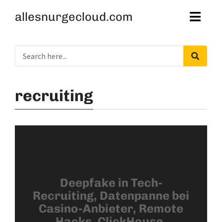
allesnurgecloud.com
recruiting
Deepfake in Tech-
Recruiting, Datenpanne bei
Casino-Anbieter, Remote
Hacks, ClickHouse,