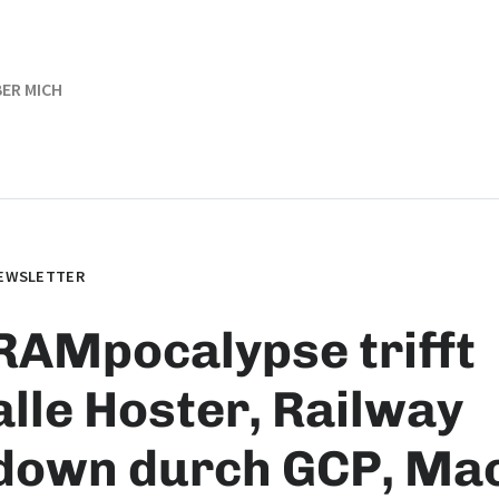
ER MICH
EWSLETTER
RAMpocalypse trifft
alle Hoster, Railway
down durch GCP, Ma