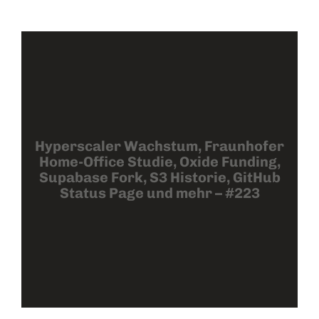
Hyperscaler Wachstum, Fraunhofer
Home-Office Studie, Oxide Funding,
Supabase Fork, S3 Historie, GitHub
Status Page und mehr – #223