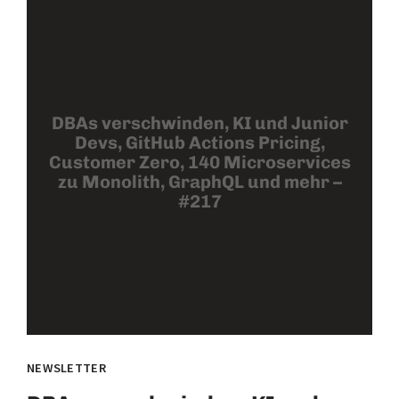
DBAs verschwinden, KI und Junior
Devs, GitHub Actions Pricing,
Customer Zero, 140 Microservices
zu Monolith, GraphQL und mehr –
#217
NEWSLETTER