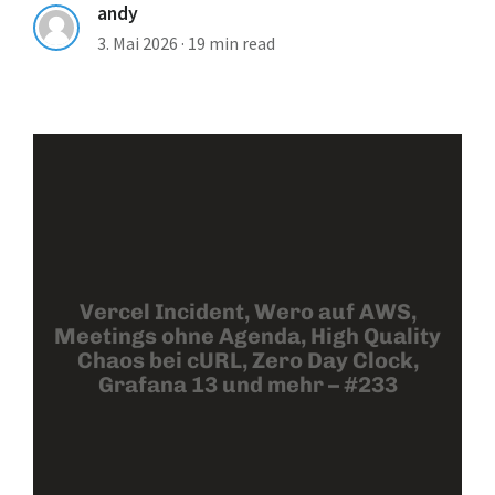
andy
3. Mai 2026
·
19 min read
Vercel Incident, Wero auf AWS,
Meetings ohne Agenda, High Quality
Chaos bei cURL, Zero Day Clock,
Grafana 13 und mehr – #233