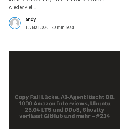
wieder viel...
andy
17. Mai 2026
·
20 min read
Copy Fail Lücke, AI-Agent löscht DB,
1000 Amazon Interviews, Ubuntu
26.04 LTS und DDoS, Ghostty
verlässt GitHub und mehr – #234