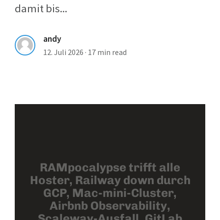
damit bis...
andy
12. Juli 2026
·
17 min read
RAMpocalypse trifft alle
Hoster, Railway down durch
GCP, Mac-mini-Cluster,
Airbnb Observability,
Scaleway-Ausfall, GitLab