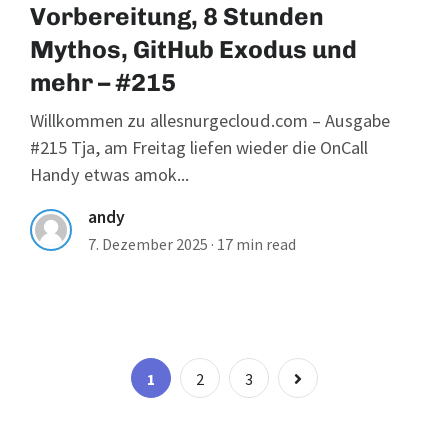
Vorbereitung, 8 Stunden
Mythos, GitHub Exodus und
mehr – #215
Willkommen zu allesnurgecloud.com – Ausgabe
#215 Tja, am Freitag liefen wieder die OnCall
Handy etwas amok...
andy
7. Dezember 2025
·
17 min read
Seitennummer
Page
Page
Page
1
2
3
der