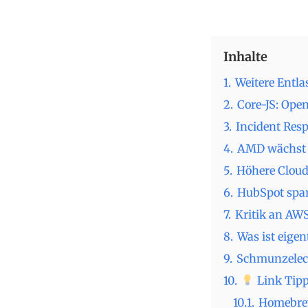
Inhalte
1.
Weitere Entl
2.
Core-JS: Ope
3.
Incident Res
4.
AMD wächst 
5.
Höhere Cloud
6.
HubSpot spar
7.
Kritik an AW
8.
Was ist eigen
9.
Schmunzelec
10.
Link Tipp
10.1.
Homebrew