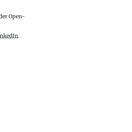
 der Open-
inkedIn
.