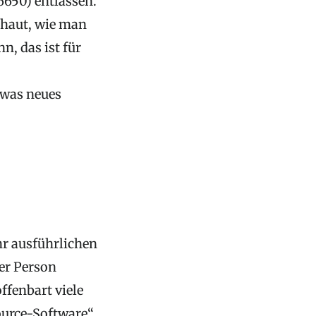
6650) entlassen.
chaut, wie man
n, das ist für
twas neues
hr ausführlichen
er Person
offenbart viele
urce-Software“.