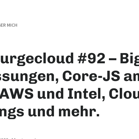
ER MICH
nurgecloud #92 – Bi
ssungen, Core-JS a
 AWS und Intel, Clo
ings und mehr.