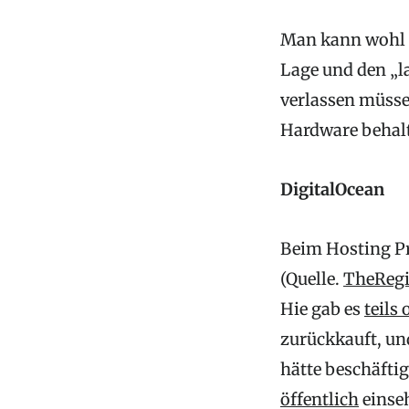
Man kann wohl le
Lage und den „l
verlassen müssen
Hardware behalt
DigitalOcean
Beim Hosting Pro
(Quelle.
TheRegi
Hie gab es
teils 
zurückkauft, un
hätte beschäfti
öffentlich
einse