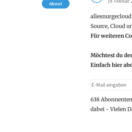
19. Februar 
About
allesnurgecloud.
Source, Cloud u
Für weiteren C
Möchtest du den
Einfach hier ab
638 Abonnenten
dabei - Vielen 