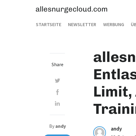
allesnurgecloud.com
STARTSEITE
NEWSLETTER
WERBUNG
ÜB
alles
Share
Entla
Limit,
Train
By
andy
andy