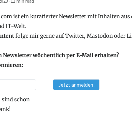
2023
·
11 min read
com ist ein kuratierter Newsletter mit Inhalten aus
nd IT-Welt.
ontent
folge mir gerne auf
Twitter
,
Mastodon
oder
L
 Newsletter wöchentlich per E-Mail erhalten?
onnieren:
 sind schon
Dank!