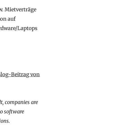
. Mietverträge
ion auf
ardware/Laptops
log-Beitrag von
t, companies are
to software
ions.