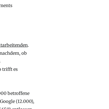
ements
itarbeitenden
.
e nachdem, ob
n
trifft es
000 betroffene
Google (12.000),