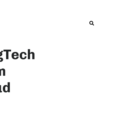
gTech
m
ud