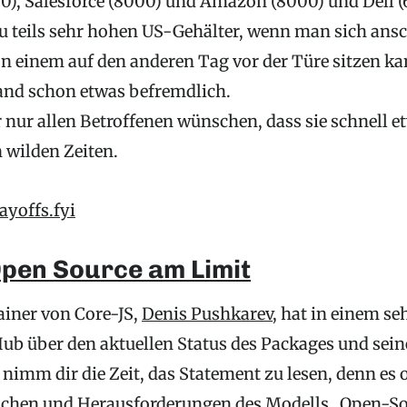
00), Salesforce (8000) und Amazon (8000) und Dell (
zu teils sehr hohen US-Gehälter, wenn man sich ans
on einem auf den anderen Tag vor der Türe sitzen kan
and schon etwas befremdlich.
nur allen Betroffenen wünschen, dass sie schnell e
n wilden Zeiten.
ayoffs.fyi
Open Source am Limit
iner von Core-JS,
Denis Pushkarev
, hat in einem se
Hub über den aktuellen Status des Packages und sein
e nimm dir die Zeit, das Statement zu lesen, denn es 
ächen und Herausforderungen des Modells „Open-So