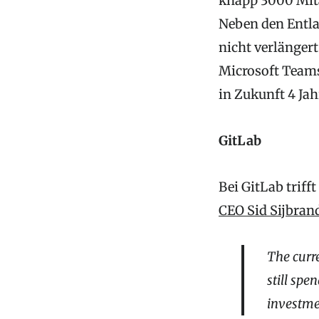
knapp 3000 Mita
Neben den Entla
nicht verlängert
Microsoft Teams
in Zukunft 4 Jah
GitLab
Bei GitLab triff
CEO Sid Sijbrand
The curr
still spe
investme