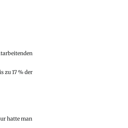
itarbeitenden
is zu 17 % der
zur hatte man