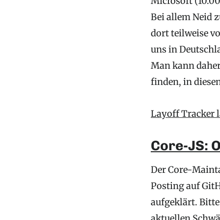
Microsoft (10.0
Bei allem Neid 
dort teilweise v
uns in Deutschl
Man kann daher 
finden, in diese
Layoff Tracker l
Core-JS: 
Der Core-Mainta
Posting auf Git
aufgeklärt. Bitt
aktuellen Schw