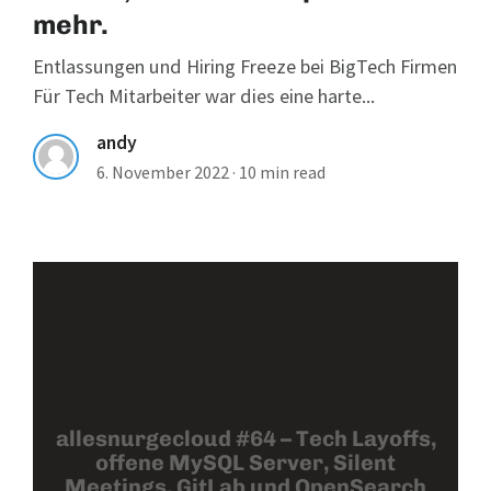
mehr.
Entlassungen und Hiring Freeze bei BigTech Firmen
Für Tech Mitarbeiter war dies eine harte...
andy
6. November 2022
·
10 min read
allesnurgecloud #64 – Tech Layoffs,
offene MySQL Server, Silent
Meetings, GitLab und OpenSearch