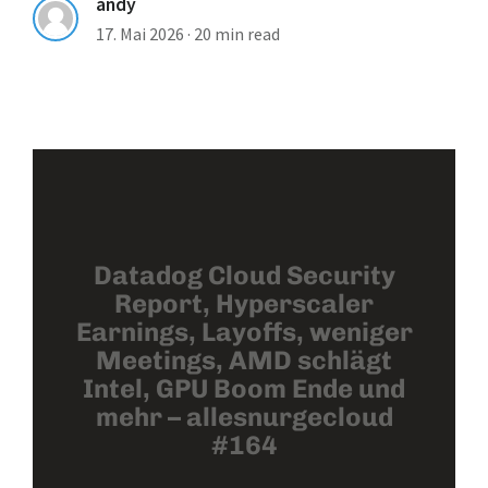
andy
17. Mai 2026
·
20 min read
Datadog Cloud Security
Report, Hyperscaler
Earnings, Layoffs, weniger
Meetings, AMD schlägt
Intel, GPU Boom Ende und
mehr – allesnurgecloud
#164