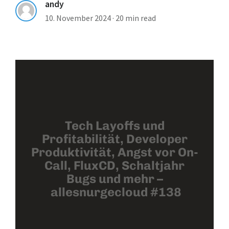
andy
10. November 2024
·
20 min read
Tech Layoffs und
Profitabilität, Developer
Produktivität, Angst vor On-
Call, FluxCD, Schaltjahr
Bugs und mehr –
allesnurgecloud #138