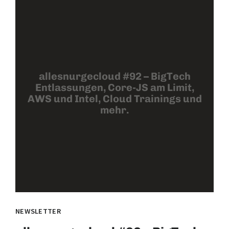
allesnurgecloud #92 – BigTech
Entlassungen, Core-JS am Limit,
AWS und Intel, Cloud Trainings und
mehr.
NEWSLETTER