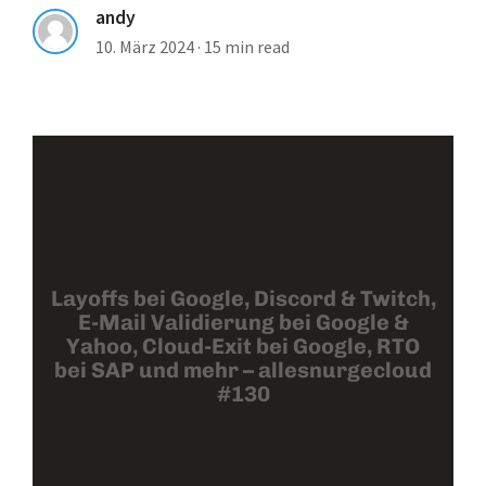
andy
10. März 2024
·
15 min read
Layoffs bei Google, Discord & Twitch,
E-Mail Validierung bei Google &
Yahoo, Cloud-Exit bei Google, RTO
bei SAP und mehr – allesnurgecloud
#130