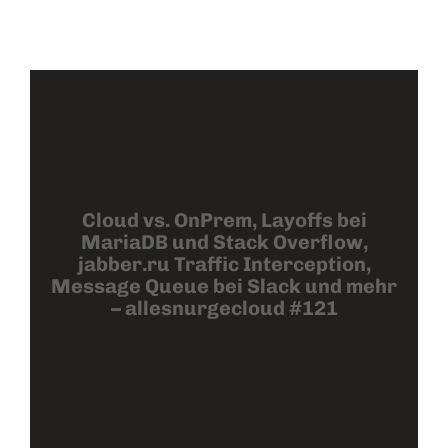
Cloud vs. OnPrem, Layoffs bei
MariaDB und Stack Overflow,
jabber.ru Traffic Interception,
Message Queue bei Slack und mehr
– allesnurgecloud #121