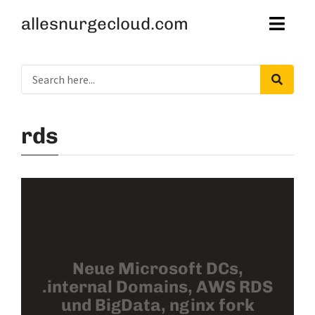
allesnurgecloud.com
rds
Neue Microsoft DCs,
.internal Domains, AWS RDS
und BigData, nginx fork