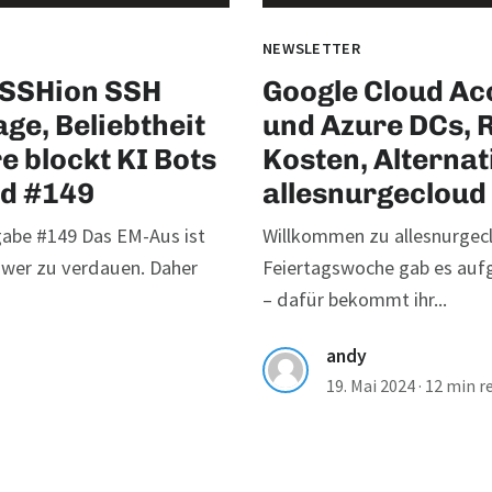
NEWSLETTER
eSSHion SSH
Google Cloud Ac
ge, Beliebtheit
und Azure DCs, 
e blockt KI Bots
Kosten, Alterna
ud #149
allesnurgecloud
abe #149 Das EM-Aus ist
Willkommen zu allesnurgec
wer zu verdauen. Daher
Feiertagswoche gab es auf
– dafür bekommt ihr...
andy
19. Mai 2024
·
12 min r