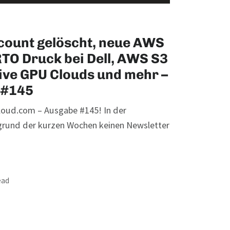
count gelöscht, neue AWS
RTO Druck bei Dell, AWS S3
tive GPU Clouds und mehr –
 #145
loud.com – Ausgabe #145! In der
grund der kurzen Wochen keinen Newsletter
ead