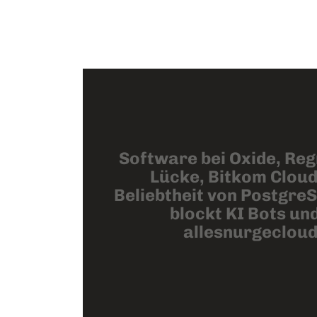
Software bei Oxide, Re
Lücke, Bitkom Clou
Beliebtheit von PostgreS
blockt KI Bots un
allesnurgeclou