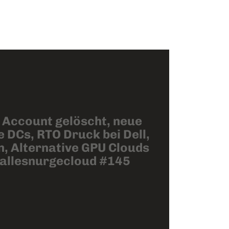
 Account gelöscht, neue
 DCs, RTO Druck bei Dell,
, Alternative GPU Clouds
 allesnurgecloud #145