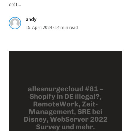
erst...
andy
15. April 2024
·
14 min read
allesnurgecloud #81 –
Shopify in DE illegal?,
RemoteWork, Zeit-
Management, SRE bei
Disney, WebServer 2022
Survey und mehr.