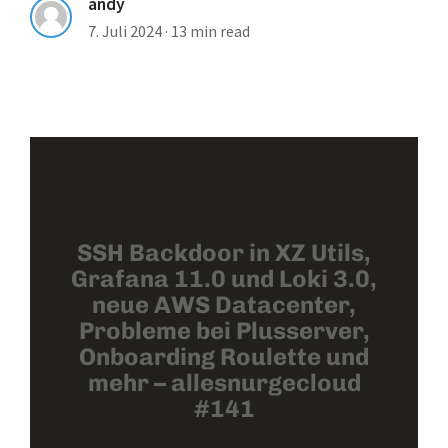
andy
7. Juli 2024
·
13 min read
SSH Backdoor in XZ Utils,
Grafana 11.0 und Loki 3.0,
neue AWS Datacenter,
Probleme bei Plusserver,
Onboarding Roulette und
mehr – allesnurgecloud
#141