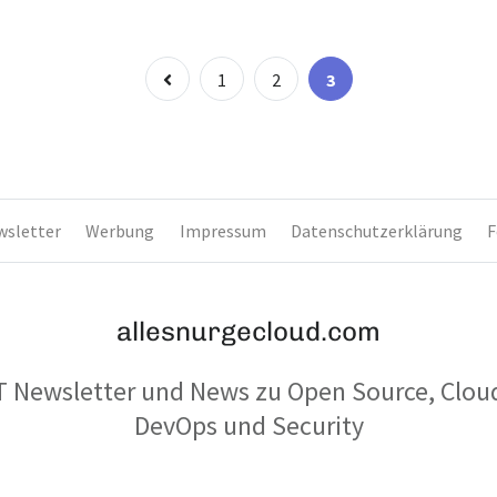
Seitennummer
Page
Page
Page
1
2
3
der
Beiträge
wsletter
Werbung
Impressum
Datenschutzerklärung
F
allesnurgecloud.com
T Newsletter und News zu Open Source, Clou
DevOps und Security