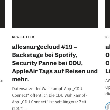
NEWSLETTER
NE
allesnurgecloud #19 –
a
Backstage bei Spotify,
O
Security Panne bei CDU,
C
AppleAir Tags auf Reisen und
L
mehr.
te
AW
Op
Datensätze der Wahlkampf-App „CDU
di
Connect“ öffentlich Die CDU Wahlkampf-
App „CDU Connect“ ist seit längerer Zeit
(2017)...