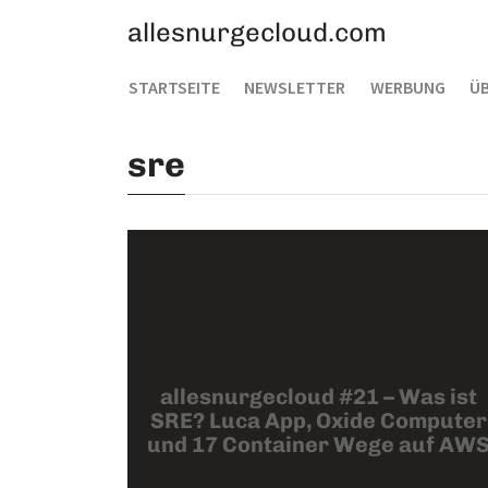
allesnurgecloud.com
STARTSEITE
NEWSLETTER
WERBUNG
ÜB
sre
allesnurgecloud #21 – Was ist
SRE? Luca App, Oxide Computer
und 17 Container Wege auf AW