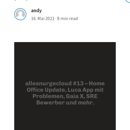
andy
16. Mai 2021
·
8 min read
allesnurgecloud #13 – Home
Office Update, Luca App mit
Problemen, Gaia X, SRE
Bewerber und mehr.