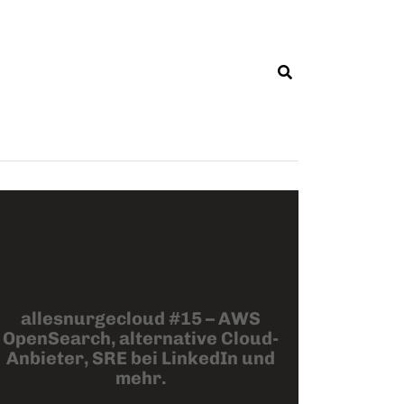
allesnurgecloud #15 – AWS
OpenSearch, alternative Cloud-
Anbieter, SRE bei LinkedIn und
mehr.