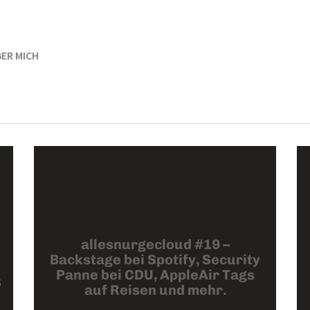
ER MICH
allesnurgecloud #19 –
Backstage bei Spotify, Security
Panne bei CDU, AppleAir Tags
S
auf Reisen und mehr.