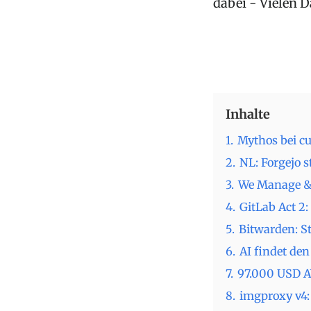
dabei - Vielen 
Inhalte
1.
Mythos bei cu
2.
NL: Forgejo s
3.
We Manage & 
4.
GitLab Act 2:
5.
Bitwarden: S
6.
AI findet de
7.
97.000 USD 
8.
imgproxy v4: