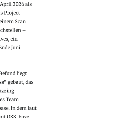
April 2026 als
s Project-
 einem Scan
achstellen –
ves, ein
 Ende Juni
Befund liegt
ss“
gebaut, das
Fuzzing
ches Team
base, in dem laut
mit OSS-Fuzz,