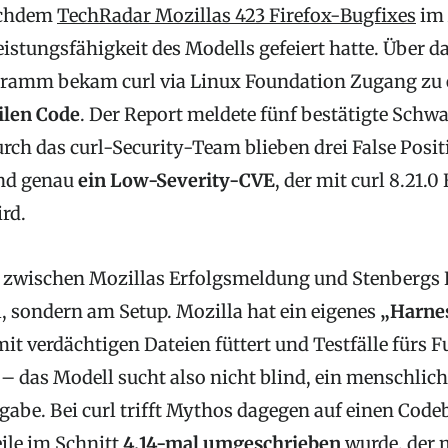
achdem
TechRadar Mozillas 423 Firefox-Bugfixes
im 
eistungsfähigkeit des Modells gefeiert hatte. Über da
ramm bekam curl via Linux Foundation Zugang zu
ilen Code
. Der Report meldete fünf bestätigte Schw
ch das curl-Security-Team blieben drei False Positi
nd genau
ein Low-Severity-CVE
, der mit curl 8.21.0
ird.
 zwischen Mozillas Erfolgsmeldung und Stenbergs 
, sondern am Setup. Mozilla hat ein eigenes
„Harne
it verdächtigen Dateien füttert und Testfälle fürs 
 – das Modell sucht also nicht blind, ein menschli
ngabe. Bei curl trifft Mythos dagegen auf einen Code
ile im Schnitt
4,14-mal umgeschrieben
wurde, der 