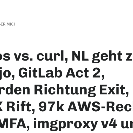
ER MICH
 vs. curl, NL geht 
o, GitLab Act 2,
rden Richtung Exit,
 Rift, 97k AWS-Re
MFA, imgproxy v4 u