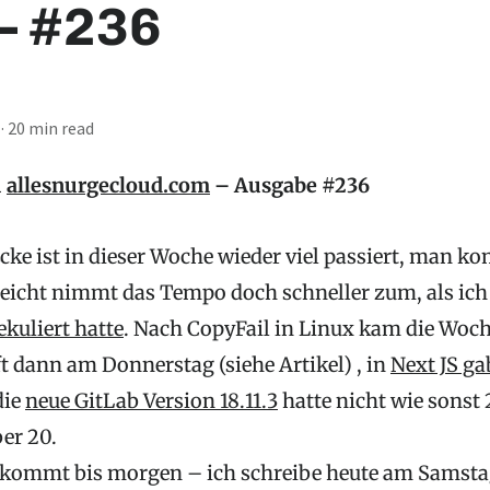
– #236
·
20 min read
u
allesnurgecloud.com
– Ausgabe #236
Ecke ist in dieser Woche wieder viel passiert, man
lleicht nimmt das Tempo doch schneller zum, als ic
kuliert hatte
. Nach CopyFail in Linux kam die Woch
t dann am Donnerstag (siehe Artikel) , in
Next JS ga
die
neue GitLab Version 18.11.3
hatte nicht wie sonst 
er 20.
 kommt bis morgen – ich schreibe heute am Samsta