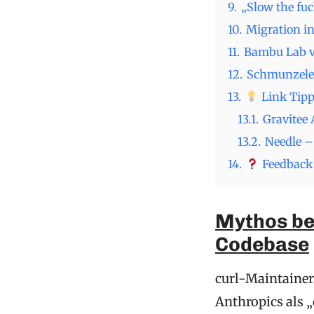
9.
„Slow the fu
10.
Migration i
11.
Bambu Lab vs
12.
Schmunzele
13.
Link Tipp
13.1.
Gravitee
13.2.
Needle –
14.
Feedback 
Mythos bei
Codebase
curl-Maintainer
Anthropics als 