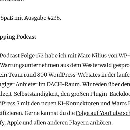
l Spaß mit Ausgabe #236.
pping Podcast
 Podcast Folge 172
habe ich mit
Marc Nilius
von
WP-
-Wartungsunternehmen aus dem Westerwald gespro
sein Team rund 800 WordPress-Websites in der lau
ngiger Anbieter im DACH-Raum. Wir reden über de
llzeit-Selbstständigkeit, den großen
Plugin-Backdo
dPress 7 mit den neuen KI-Konnektoren und Marcs P
sifizieren. Gerne kannst du die
Folge auf YouTube s
fy
,
Apple
und
allen anderen Playern
anhören.