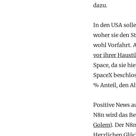
dazu.
In den USA soll
woher sie den S
wohl Vorfahrt. 
vor ihrer Haust
Space, da sie hi
SpaceX beschlo
% Anteil, den A
Positive News a
N8n wird das Ber
Golem
). Der N8
Herzlichen Glü