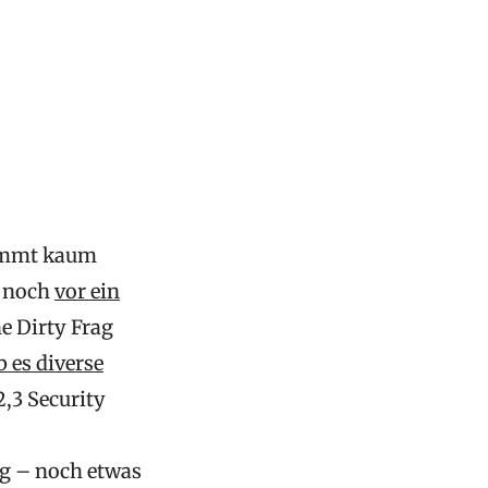
 kommt kaum
h noch
vor ein
e Dirty Frag
b es diverse
2,3 Security
g – noch etwas