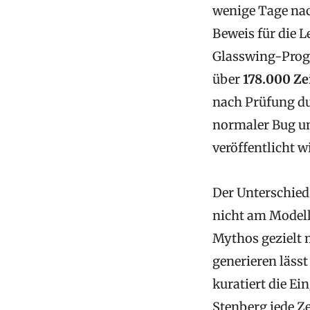
wenige Tage n
Beweis für die L
Glasswing-Prog
über
178.000 Ze
nach Prüfung dur
normaler Bug u
veröffentlicht w
Der Unterschied
nicht am Modell
Mythos gezielt m
generieren lässt
kuratiert die Ei
Stenberg jede Ze