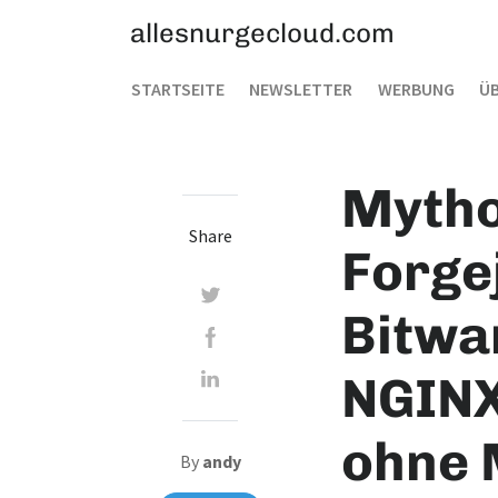
allesnurgecloud.com
STARTSEITE
NEWSLETTER
WERBUNG
ÜB
Mythos
Share
Forgej
Bitwa
NGINX
ohne 
By
andy