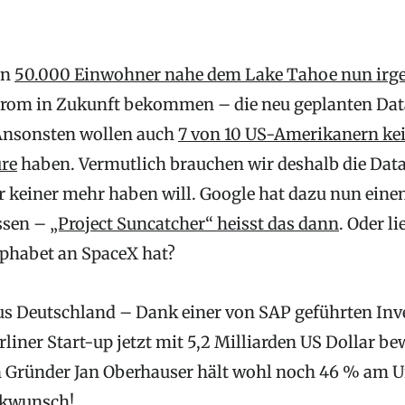
en
50.000 Einwohner nahe dem Lake Tahoe nun irg
trom in Zukunft bekommen – die neu geplanten Da
Ansonsten wollen auch
7 von 10 US-Amerikanern ke
üre
haben. Vermutlich brauchen wir deshalb die Dat
er keiner mehr haben will. Google hat dazu nun eine
ssen –
„Project Suncatcher“ heisst das dann
. Oder l
lphabet an SpaceX hat?
us Deutschland – Dank einer von SAP geführten In
liner Start-up jetzt mit 5,2 Milliarden US Dollar bew
n Gründer Jan Oberhauser hält wohl noch 46 % am
ckwunsch!