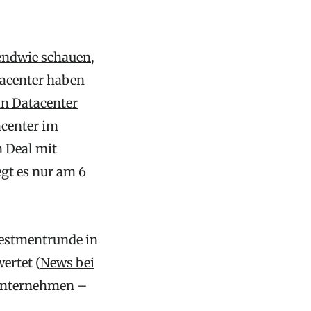
endwie schauen
,
tacenter haben
in Datacenter
acenter im
n Deal mit
iegt es nur am 6
vestmentrunde in
ertet (
News bei
 Unternehmen –