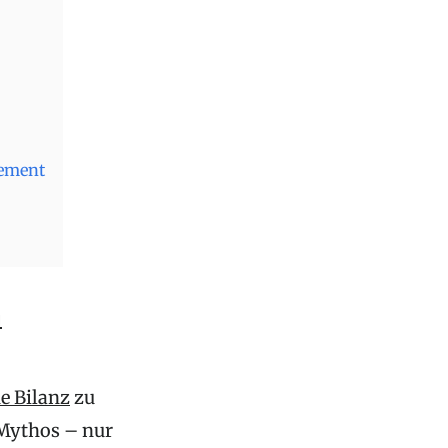
gement
n
e Bilanz
zu
 Mythos – nur