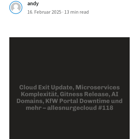
andy
16. Februar 2025
·
13 min read
Cloud Exit Update, Microservices
Komplexität, Gitness Release, AI
Domains, KfW Portal Downtime und
mehr – allesnurgecloud #118