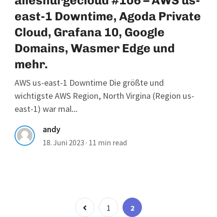
allesnurgecloud #106 – AWS us-
east-1 Downtime, Agoda Private
Cloud, Grafana 10, Google
Domains, Wasmer Edge und
mehr.
AWS us-east-1 Downtime Die größte und
wichtigste AWS Region, North Virgina (Region us-
east-1) war mal...
andy
18. Juni 2023
·
11 min read
Seitennummer
Page
Page
1
2