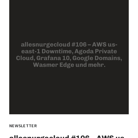
allesnurgecloud #106 – AWS us-
east-1 Downtime, Agoda Private
Cloud, Grafana 10, Google Domains,
Wasmer Edge und mehr.
NEWSLETTER