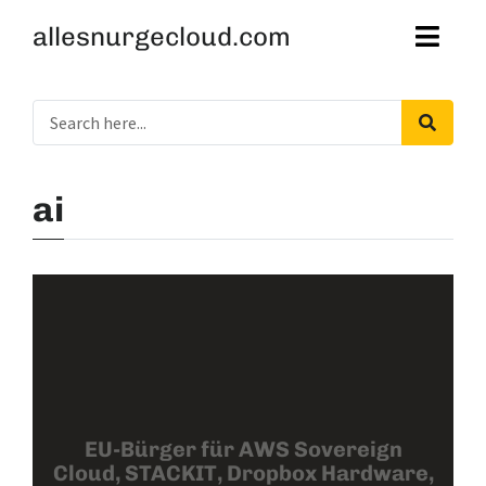
allesnurgecloud.com
ai
EU-Bürger für AWS Sovereign
Cloud, STACKIT, Dropbox Hardware,