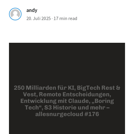
andy
20. Juli 2025
·
17 min read
250 Milliarden für KI, BigTech Rest &
Vest, Remote Entscheidungen,
Entwicklung mit Claude, „Boring
Tech“, S3 Historie und mehr –
allesnurgecloud #176