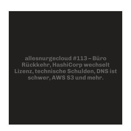
allesnurgecloud #113 – Büro
Rückkehr, HashiCorp wechselt
Lizenz, technische Schulden, DNS ist
schwer, AWS S3 und mehr.