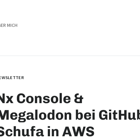
ER MICH
EWSLETTER
Nx Console &
Megalodon bei GitHu
Schufa in AWS