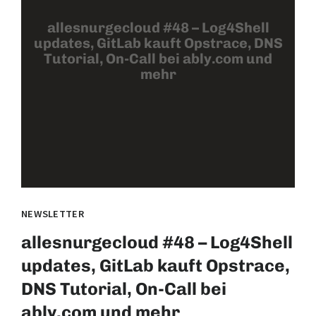
allesnurgecloud #48 – Log4Shell
updates, GitLab kauft Opstrace, DNS
Tutorial, On-Call bei ably.com und
mehr
NEWSLETTER
allesnurgecloud #48 – Log4Shell
updates, GitLab kauft Opstrace,
DNS Tutorial, On-Call bei
ably.com und mehr