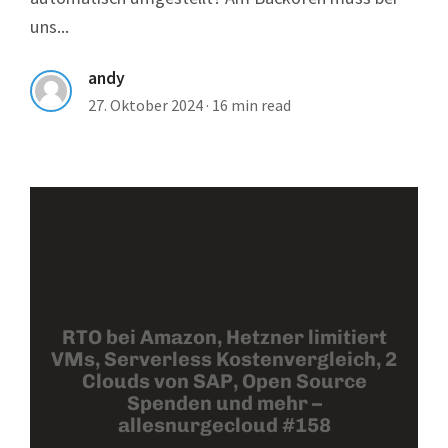
uns...
andy
27. Oktober 2024
·
16 min read
RTO bei Amazon, Hetzner limitiert
VMs, Serverless Kostenvergleich, 2
Clouds von SAP, Open Source
Spenden und mehr –
allesnurgecloud #158