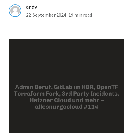
andy
22. September 2024
·
19 min read
Admin Beruf, GitLab im HBR, OpenTF
Terraform Fork, 3rd Party Incidents,
Hetzner Cloud und mehr –
allesnurgecloud #114