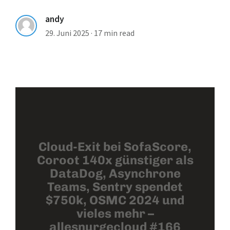
andy
29. Juni 2025
·
17 min read
Cloud-Exit bei SofaScore,
Coroot 140x günstiger als
DataDog, Asynchrone
Teams, Sentry spendet
$750k, OSMC 2024 und
vieles mehr –
allesnurgecloud #166