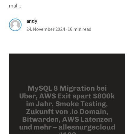
mal...
andy
24. November 2024
·
16 min read
MySQL 8 Migration bei
Uber, AWS Exit spart $800k
im Jahr, Smoke Testing,
Zukunft von .io Domain,
Bitwarden, AWS Latenzen
und mehr – allesnurgecloud