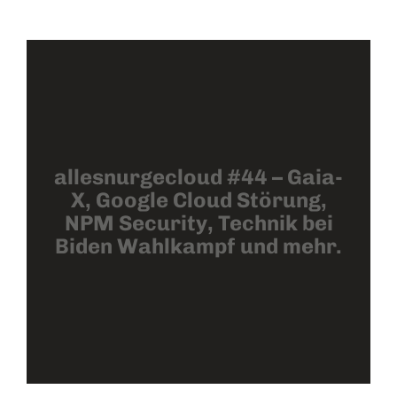
allesnurgecloud #44 – Gaia-
X, Google Cloud Störung,
NPM Security, Technik bei
Biden Wahlkampf und mehr.