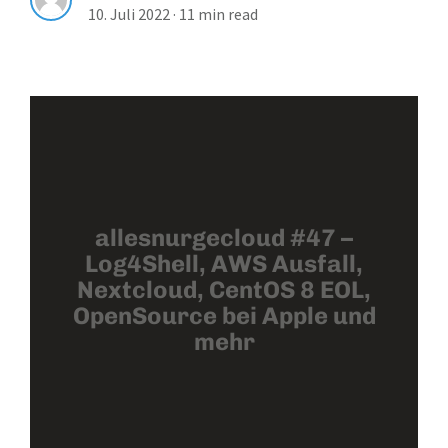
10. Juli 2022
·
11 min read
allesnurgecloud #47 –
Log4Shell, AWS Ausfall,
Nextcloud, CentOS 8 EOL,
OpenSource bei Apple und
mehr