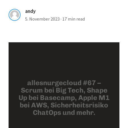
andy
5. November 2023
·
17 min read
allesnurgecloud #67 –
Scrum bei Big Tech, Shape
Up bei Basecamp, Apple M1
bei AWS, Sicherheitsrisiko
ChatOps und mehr.