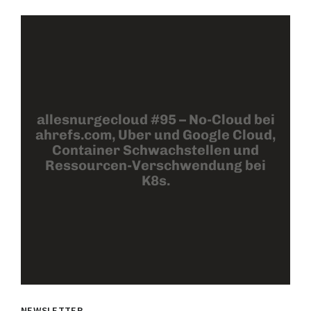
allesnurgecloud #95 – No-Cloud bei
ahrefs.com, Uber und Google Cloud,
Container Schwachstellen und
Ressourcen-Verschwendung bei
K8s.
NEWSLETTER