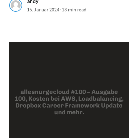
andy
15. Januar 2024
·
18 min read
allesnurgecloud #100 – Ausgabe
100, Kosten bei AWS, Loadbalancing,
Dropbox Career Framework Update
und mehr.