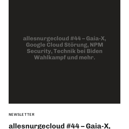
allesnurgecloud #44 – Gaia-X,
Google Cloud Störung, NPM
Security, Technik bei Biden
Wahlkampf und mehr.
NEWSLETTER
allesnurgecloud #44 – Gaia-X,