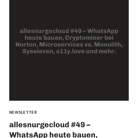
allesnurgecloud #49 – WhatsApp
heute bauen, Cryptominer bei
Norton, Microservices vs. Monolith,
Syseleven, o11y.love und mehr.
NEWSLETTER
allesnurgecloud #49 –
WhatsApp heute bauen,