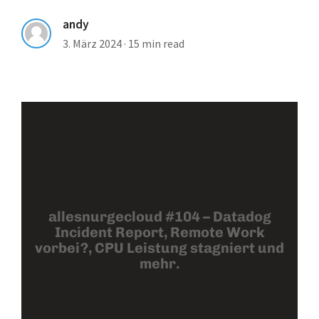
andy
3. März 2024
·
15 min read
allesnurgecloud #104 – Datadog
Incident Report, Remote Work
vorbei?, CPU Leistung stagniert und
mehr.