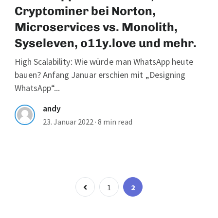
Cryptominer bei Norton,
Microservices vs. Monolith,
Syseleven, o11y.love und mehr.
High Scalability: Wie würde man WhatsApp heute
bauen? Anfang Januar erschien mit „Designing
WhatsApp“...
andy
23. Januar 2022
·
8 min read
Seitennummer
Page
Page
1
2
der