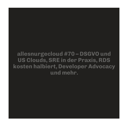
allesnurgecloud #70 – DSGVO und
US Clouds, SRE in der Praxis, RDS
kosten halbiert, Developer Advocacy
und mehr.