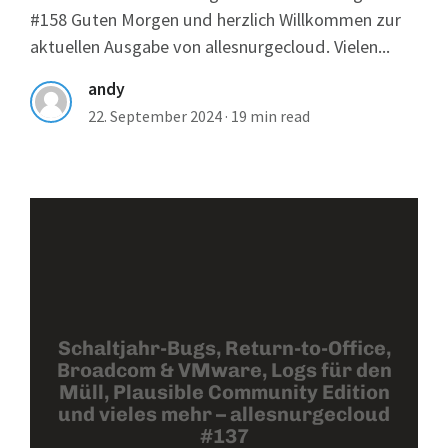
#158 Guten Morgen und herzlich Willkommen zur
aktuellen Ausgabe von allesnurgecloud. Vielen...
andy
22. September 2024
·
19 min read
Schaltjahr-Bugs, Return-to-Office,
Broadcom & VMware, Logs für den
Müll, Plausible Community Edition
und vieles mehr – allesnurgecloud
#137