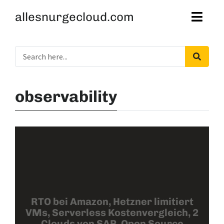
allesnurgecloud.com
observability
RTO bei Amazon, Hetzner limitiert
VMs, Serverless Kostenvergleich, 2
Clouds von SAP, Open Source