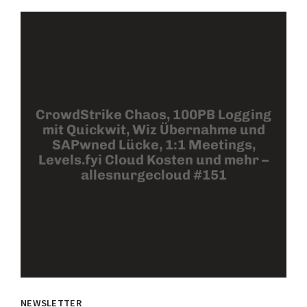
CrowdStrike Chaos, 100PB Logging
mit Quickwit, Wiz Übernahme und
SAPwned Lücke, 1:1 Meetings,
Levels.fyi Cloud Kosten und mehr –
allesnurgecloud #151
NEWSLETTER