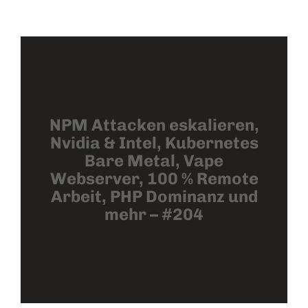
NPM Attacken eskalieren,
Nvidia & Intel, Kubernetes
Bare Metal, Vape
Webserver, 100 % Remote
Arbeit, PHP Dominanz und
mehr – #204