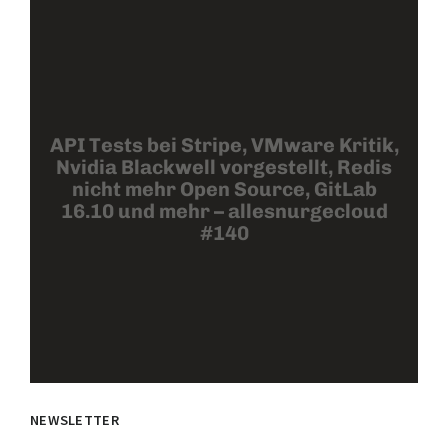
API Tests bei Stripe, VMware Kritik,
Nvidia Blackwell vorgestellt, Redis
nicht mehr Open Source, GitLab
16.10 und mehr – allesnurgecloud
#140
NEWSLETTER