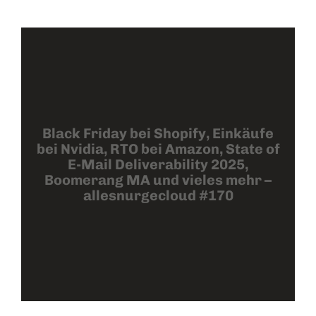
Black Friday bei Shopify, Einkäufe
bei Nvidia, RTO bei Amazon, State of
E-Mail Deliverability 2025,
Boomerang MA und vieles mehr –
allesnurgecloud #170