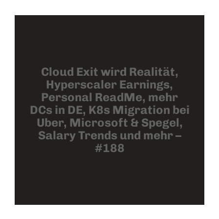
Cloud Exit wird Realität,
Hyperscaler Earnings,
Personal ReadMe, mehr
DCs in DE, K8s Migration bei
Uber, Microsoft & Spegel,
Salary Trends und mehr –
#188